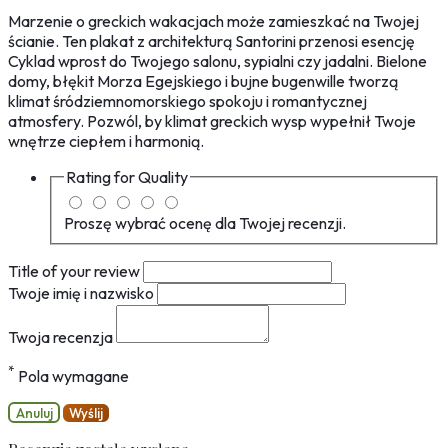
Marzenie o greckich wakacjach może zamieszkać na Twojej
ścianie. Ten plakat z architekturą Santorini przenosi esencję
Cyklad wprost do Twojego salonu, sypialni czy jadalni. Bielone
domy, błękit Morza Egejskiego i bujne bugenwille tworzą
klimat śródziemnomorskiego spokoju i romantycznej
atmosfery. Pozwól, by klimat greckich wysp wypełnił Twoje
wnętrze ciepłem i harmonią.
Rating for
Quality
Proszę wybrać ocenę dla Twojej recenzji.
Title of your review
Twoje imię i nazwisko
Twoja recenzja
*
Pola wymagane
Anuluj
Wyślij