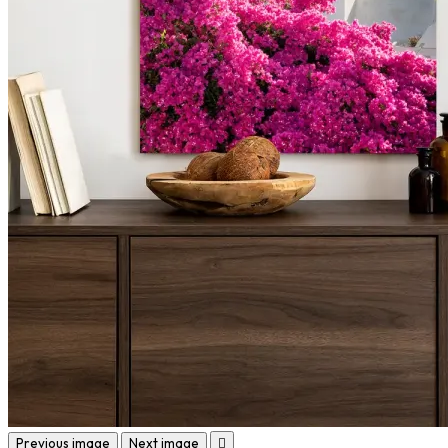
Previous image
Next image
