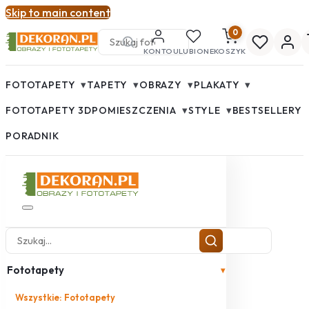
Skip to main content
0
KONTO
ULUBIONE
KOSZYK
▾
▾
▾
▾
FOTOTAPETY
TAPETY
OBRAZY
PLAKATY
▾
▾
FOTOTAPETY 3D
POMIESZCZENIA
STYLE
BESTSELLERY
PORADNIK
Fototapety
▾
Wszystkie: Fototapety