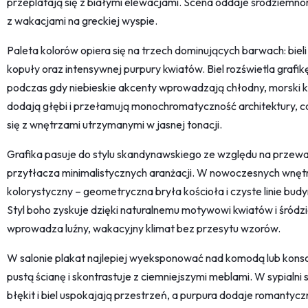
przeplatają się z białymi elewacjami. Scena oddaje śródziemnomor
z wakacjami na greckiej wyspie.
Paleta kolorów opiera się na trzech dominujących barwach: bieli
kopuły oraz intensywnej purpury kwiatów. Biel rozświetla grafik
podczas gdy niebieskie akcenty wprowadzają chłodny, morski k
dodają głębi i przełamują monochromatyczność architektury, c
się z wnętrzami utrzymanymi w jasnej tonacji.
Grafika pasuje do stylu skandynawskiego ze względu na przewagę
przytłacza minimalistycznych aranżacji. W nowoczesnych wnętr
kolorystyczny – geometryczna bryła kościoła i czyste linie bu
Styl boho zyskuje dzięki naturalnemu motywowi kwiatów i śród
wprowadza luźny, wakacyjny klimat bez przesytu wzorów.
W salonie plakat najlepiej wyeksponować nad komodą lub konso
pustą ścianę i skontrastuje z ciemniejszymi meblami. W sypialn
błękit i biel uspokajają przestrzeń, a purpura dodaje romanty