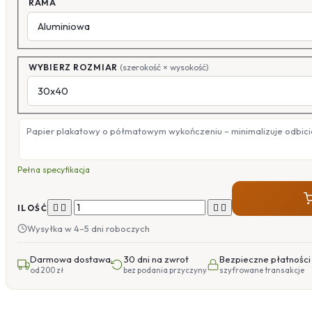
RAMA
WYBIERZ ROZMIAR
(szerokość × wysokość)
Papier plakatowy o półmatowym wykończeniu – minimalizuje odbicia
Pełna specyfikacja




ILOŚĆ
Wysyłka w 4–5 dni roboczych
Darmowa dostawa
30 dni na zwrot
Bezpieczne płatności
od 200 zł
bez podania przyczyny
szyfrowane transakcje