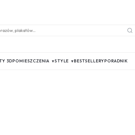
▾
▾
TY 3D
POMIESZCZENIA
STYLE
BESTSELLERY
PORADNIK