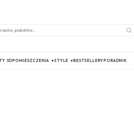
▾
▾
TY 3D
POMIESZCZENIA
STYLE
BESTSELLERY
PORADNIK