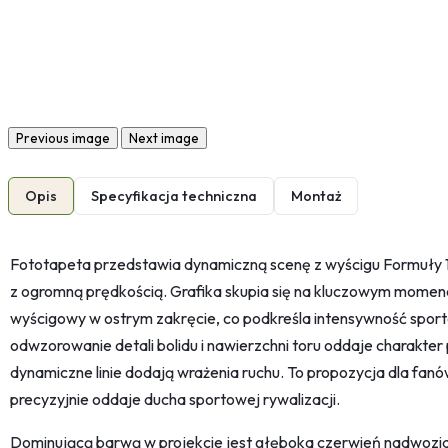
Previous image
Next image
Opis
Specyfikacja techniczna
Montaż
Fototapeta przedstawia dynamiczną scenę z wyścigu Formuły 1
z ogromną prędkością. Grafika skupia się na kluczowym momenc
wyścigowy w ostrym zakręcie, co podkreśla intensywność spor
odwzorowanie detali bolidu i nawierzchni toru oddaje charakte
dynamiczne linie dodają wrażenia ruchu. To propozycja dla fanów
precyzyjnie oddaje ducha sportowej rywalizacji.
Dominującą barwą w projekcie jest głęboka czerwień nadwozia b