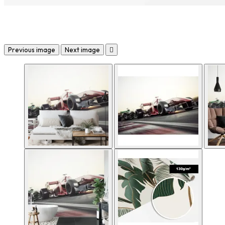
Previous image
Next image
