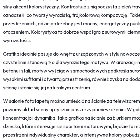
silny akcent kolorystyczny. Kontrastuje z nią soczysta zieleń traw
oznaczeń, co tworzy wyrazistą, trójkolorową kompozycję. Taki
przestrzeniach, gdzie potrzebny jest mocny, energetyczny punkt 
otoczeniem. Kolorystyka ta dobrze współgra z surowymi, ciemn
wyrazistości.
Grafika idealnie pasuje do wnętrz urządzonych w stylu nowocz
czyste linie stanowią tło dla wyrazistego motywu. W aranżacji i
betonu i stali, motyw wyścigów samochodowych podkreśla surowy
wysokimi sufitami i otwartą przestrzenią, również zyska na doda
ścianę i stanie się jej naturalnym centrum.
W salonie fototapetę można umieścić na ścianie za telewizore
poziomy układ sceny optycznie poszerzy pomieszczenie. W gabine
koncentracja i dynamika, taka grafika na ścianie za biurkiem m
dziecka, które interesuje się sportami motorowymi, będzie to 
przestrzeni indywidualny charakter, a intensywne kolory pobud