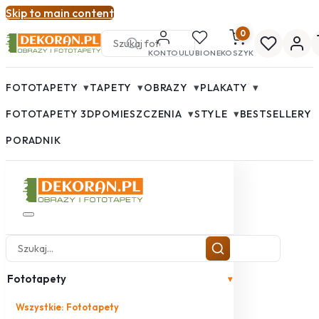
Skip to main content
0
KONTO
ULUBIONE
KOSZYK
▾
▾
▾
▾
FOTOTAPETY
TAPETY
OBRAZY
PLAKATY
▾
▾
FOTOTAPETY 3D
POMIESZCZENIA
STYLE
BESTSELLERY
PORADNIK
Fototapety
▾
Wszystkie: Fototapety