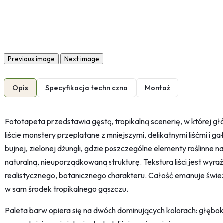
Previous image
Next image
Opis
Specyfikacja techniczna
Montaż
Fototapeta przedstawia gęstą, tropikalną scenerię, w której 
liście monstery przeplatane z mniejszymi, delikatnymi liśćmi i 
bujnej, zielonej dżungli, gdzie poszczególne elementy roślinne na
naturalną, nieuporządkowaną strukturę. Tekstura liści jest wyr
realistycznego, botanicznego charakteru. Całość emanuje świe
w sam środek tropikalnego gąszczu.
Paleta barw opiera się na dwóch dominujących kolorach: głęboki