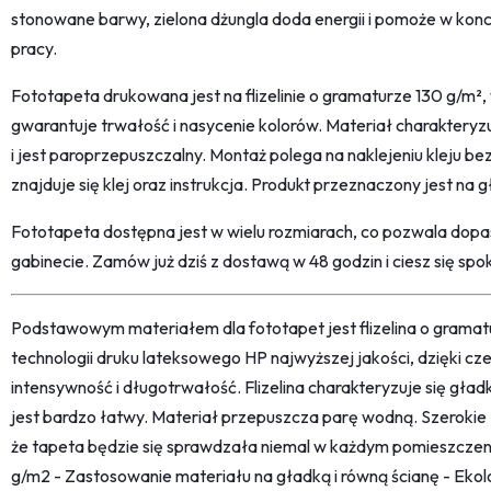
stonowane barwy, zielona dżungla doda energii i pomoże w konc
pracy.
Fototapeta drukowana jest na flizelinie o gramaturze 130 g/m², 
gwarantuje trwałość i nasycenie kolorów. Materiał charaktery
i jest paroprzepuszczalny. Montaż polega na naklejeniu kleju be
znajduje się klej oraz instrukcja. Produkt przeznaczony jest na 
Fototapeta dostępna jest w wielu rozmiarach, co pozwala dopaso
gabinecie. Zamów już dziś z dostawą w 48 godzin i ciesz się s
Podstawowym materiałem dla fototapet jest flizelina o grama
technologii druku lateksowego HP najwyższej jakości, dzięki c
intensywność i długotrwałość. Flizelina charakteryzuje się gł
jest bardzo łatwy. Materiał przepuszcza parę wodną. Szerokie
że tapeta będzie się sprawdzała niemal w każdym pomieszczeni
g/m2 - Zastosowanie materiału na gładką i równą ścianę - Ekolo