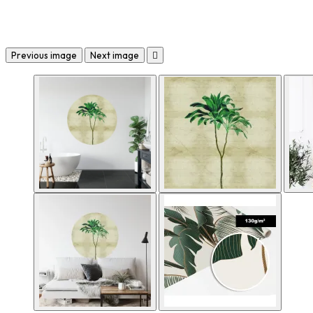
Previous image
Next image
