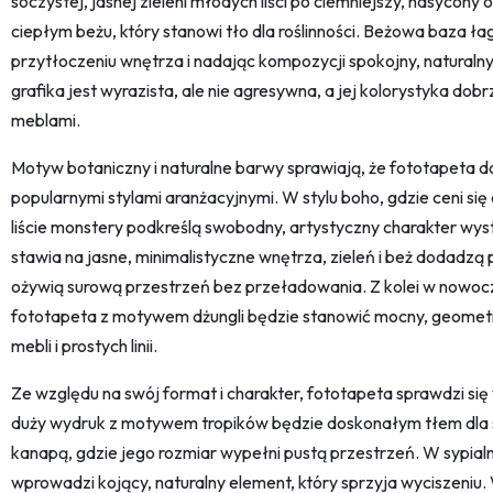
soczystej, jasnej zieleni młodych liści po ciemniejszy, nasycon
ciepłym beżu, który stanowi tło dla roślinności. Beżowa baza ła
przytłoczeniu wnętrza i nadając kompozycji spokojny, naturalny
grafika jest wyrazista, ale nie agresywna, a jej kolorystyka dob
meblami.
Motyw botaniczny i naturalne barwy sprawiają, że fototapeta 
popularnymi stylami aranżacyjnymi. W stylu boho, gdzie ceni się 
liście monstery podkreślą swobodny, artystyczny charakter wys
stawia na jasne, minimalistyczne wnętrza, zieleń i beż dodadz
ożywią surową przestrzeń bez przeładowania. Z kolei w nowocz
fototapeta z motywem dżungli będzie stanowić mocny, geometry
mebli i prostych linii.
Ze względu na swój format i charakter, fototapeta sprawdzi się
duży wydruk z motywem tropików będzie doskonałym tłem dla 
kanapą, gdzie jego rozmiar wypełni pustą przestrzeń. W sypialn
wprowadzi kojący, naturalny element, który sprzyja wyciszeniu.