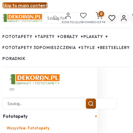
Skip to main content
0
KONTO
ULUBIONE
KOSZYK
▾
▾
▾
▾
FOTOTAPETY
TAPETY
OBRAZY
PLAKATY
▾
▾
FOTOTAPETY 3D
POMIESZCZENIA
STYLE
BESTSELLERY
PORADNIK
Fototapety
▾
Wszystkie: Fototapety