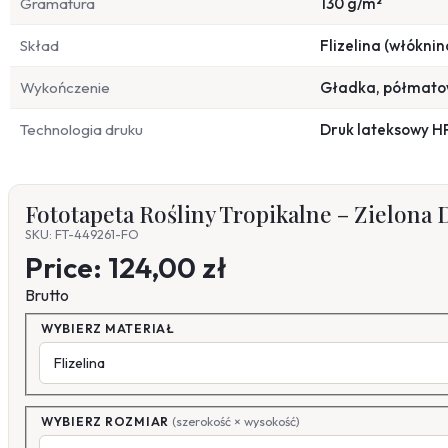
Gramatura
130 g/m²
Skład
Flizelina (włóknin
Wykończenie
Gładka, półmat
Technologia druku
Druk lateksowy H
Fototapeta Rośliny Tropikalne – Zielon
SKU: FT-449261-FO
Price:
124,00 zł
Brutto
WYBIERZ MATERIAŁ
WYBIERZ ROZMIAR
(szerokość × wysokość)