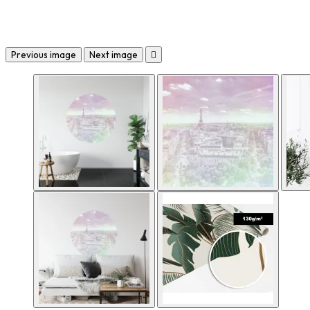
Previous image
Next image
