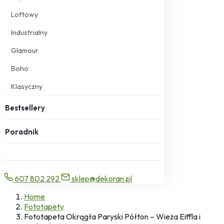
Loftowy
Industrialny
Glamour
Boho
Klasyczny
Bestsellery
Poradnik
607 802 292
sklep@dekoran.pl
Home
Fototapety
Fototapeta Okrągła Paryski Półton – Wieża Eiffla i