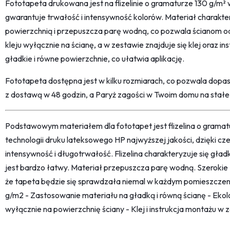
Fototapeta drukowana jest na flizelinie o gramaturze 130 g/m² 
gwarantuje trwałość i intensywność kolorów. Materiał charakt
powierzchnią i przepuszcza parę wodną, co pozwala ścianom o
kleju wyłącznie na ścianę, a w zestawie znajduje się klej oraz i
gładkie i równe powierzchnie, co ułatwia aplikację.
Fototapeta dostępna jest w kilku rozmiarach, co pozwala dopa
z dostawą w 48 godzin, a Paryż zagości w Twoim domu na stałe
Podstawowym materiałem dla fototapet jest flizelina o grama
technologii druku lateksowego HP najwyższej jakości, dzięki c
intensywność i długotrwałość. Flizelina charakteryzuje się gł
jest bardzo łatwy. Materiał przepuszcza parę wodną. Szerokie
że tapeta będzie się sprawdzała niemal w każdym pomieszczeni
g/m2 - Zastosowanie materiału na gładką i równą ścianę - Ekolo
wyłącznie na powierzchnię ściany - Klej i instrukcja montażu w 