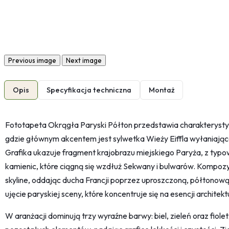
Previous image
Next image
Opis
Specyfikacja techniczna
Montaż
Fototapeta Okrągła Paryski Półton przedstawia charakteryst
gdzie głównym akcentem jest sylwetka Wieży Eiffla wyłaniająca
Grafika ukazuje fragment krajobrazu miejskiego Paryża, z typową
kamienic, które ciągną się wzdłuż Sekwany i bulwarów. Kompoz
skyline, oddając ducha Francji poprzez uproszczoną, półtonow
ujęcie paryskiej sceny, które koncentruje się na esencji architekt
W aranżacji dominują trzy wyraźne barwy: biel, zieleń oraz fiolet.