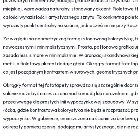
pozostałych elementów, nadając grafice lekkości i czystości. Zie
miejskiej, wprowadza naturalny, stonowany akcent. Fioletowe tł
całości wyrazistości i artystycznego sznytu. Ta konkretna palet
wyrazisty punkt centralny na ścianie, jednocześnie nie przytła
Ze względu na geometryczną formę i stonowaną kolorystykę, 
nowoczesnymi i minimalistycznymi. Prosta, półtonowa grafika un
zasadą less is more w minimalizmie. W aranżacji skandynawskiej 
mebli, a fioletowy akcent dodaje głębi. Okrągły format fototap
co jest pożądanym kontrastem w surowych, geometrycznych pr
Okrągły format tej fototapety sprawdza się szczególnie dobrz
salonie może być umieszczona nad komodą lub narożnikiem, gdzie
przeciwwagę dla prostych linii wypoczynkowej zabudowy. W syp
łóżka, gdzie kontrastowa kolorystyka nie będzie rozpraszać prz
wypoczynku. W gabinecie, umieszczona na ścianie za biurkiem, 
od reszty pomieszczenia, dodając mu artystycznego, ale nie ro