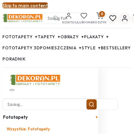
Skip to main content
0
KONTO
ULUBIONE
KOSZYK
▾
▾
▾
▾
FOTOTAPETY
TAPETY
OBRAZY
PLAKATY
▾
▾
FOTOTAPETY 3D
POMIESZCZENIA
STYLE
BESTSELLERY
PORADNIK
Fototapety
▾
Wszystkie: Fototapety