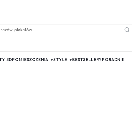
▾
▾
TY 3D
POMIESZCZENIA
STYLE
BESTSELLERY
PORADNIK