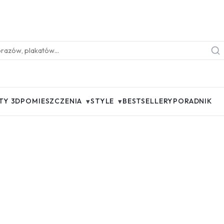
▾
▾
TY 3D
POMIESZCZENIA
STYLE
BESTSELLERY
PORADNIK