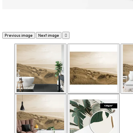
Previous image
Next image
