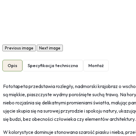
Previous image
Next image
Opis
Specyfikacja techniczna
Montaż
Fototapeta przedstawia rozległy, nadmorski krajobraz o wsc
są miękkie, piaszczyste wydmy porośnięte suchą trawą. Na hory
niebo rozjaśnia się delikatnymi promieniami światła, malując 
ujęcie skupia się na surowej przyrodzie i spokoju natury, ukazu
się budzi, bez obecności człowieka czy elementów architektury.
W kolorystyce dominuje stonowana szarość piasku i nieba, prze