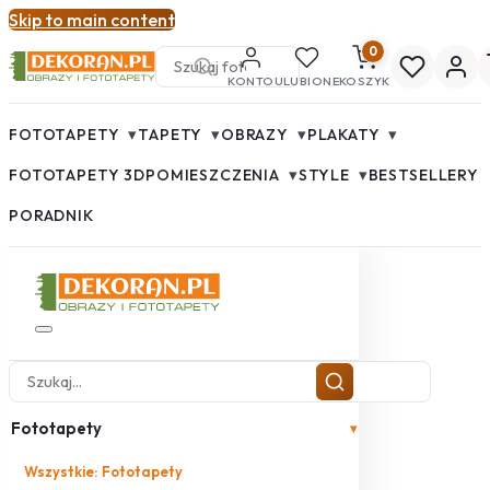
Skip to main content
0
KONTO
ULUBIONE
KOSZYK
▾
▾
▾
▾
FOTOTAPETY
TAPETY
OBRAZY
PLAKATY
▾
▾
FOTOTAPETY 3D
POMIESZCZENIA
STYLE
BESTSELLERY
PORADNIK
Fototapety
▾
Wszystkie: Fototapety