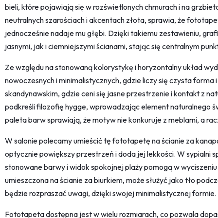
bieli, które pojawiają się w rozświetlonych chmurach i na grzbi
neutralnych szarościach i akcentach złota, sprawia, że fototape
jednocześnie nadaje mu głębi. Dzięki takiemu zestawieniu, gra
jasnymi, jak i ciemniejszymi ścianami, stając się centralnym punk
Ze względu na stonowaną kolorystykę i horyzontalny układ wyd
nowoczesnych i minimalistycznych, gdzie liczy się czysta forma
skandynawskim, gdzie ceni się jasne przestrzenie i kontakt z n
podkreśli filozofię hygge, wprowadzając element naturalnego ś
paleta barw sprawiają, że motyw nie konkuruje z meblami, a racz
W salonie polecamy umieścić tę fototapetę na ścianie za kanap
optycznie powiększy przestrzeń i doda jej lekkości. W sypialni s
stonowane barwy i widok spokojnej plaży pomogą w wyciszeniu s
umieszczona na ścianie za biurkiem, może służyć jako tło podcz
będzie rozpraszać uwagi, dzięki swojej minimalistycznej formie.
Fototapeta dostępna jest w wielu rozmiarach, co pozwala dopas