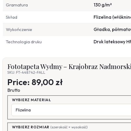
Gramatura
130 g/m²
Skład
Flizelina (włóknin
Wykończenie
Gładka, półmat
Technologia druku
Druk lateksowy H
Fototapeta Wydmy – Krajobraz Nadmorski
SKU: FT-448742-FALL
Price:
89,00 zł
Brutto
WYBIERZ MATERIAŁ
WYBIERZ ROZMIAR
(szerokość × wysokość)