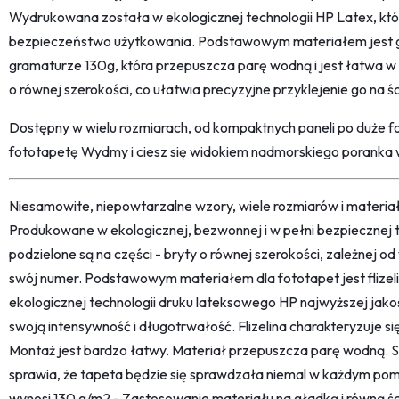
Wydrukowana została w ekologicznej technologii HP Latex, któ
bezpieczeństwo użytkowania. Podstawowym materiałem jest gł
gramaturze 130g, która przepuszcza parę wodną i jest łatwa w 
o równej szerokości, co ułatwia precyzyjne przyklejenie go na śc
Dostępny w wielu rozmiarach, od kompaktnych paneli po duże
fototapetę Wydmy i ciesz się widokiem nadmorskiego poranka
Niesamowite, niepowtarzalne wzory, wiele rozmiarów i materi
Produkowane w ekologicznej, bezwonnej i w pełni bezpiecznej 
podzielone są na części - bryty o równej szerokości, zależnej 
swój numer. Podstawowym materiałem dla fototapet jest flize
ekologicznej technologii druku lateksowego HP najwyższej jako
swoją intensywność i długotrwałość. Flizelina charakteryzuje s
Montaż jest bardzo łatwy. Materiał przepuszcza parę wodną. 
sprawia, że tapeta będzie się sprawdzała niemal w każdym pom
wynosi 130 g/m2 - Zastosowanie materiału na gładką i równą śc