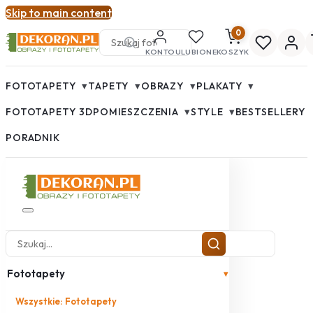
Skip to main content
0
KONTO
ULUBIONE
KOSZYK
▾
▾
▾
▾
FOTOTAPETY
TAPETY
OBRAZY
PLAKATY
▾
▾
FOTOTAPETY 3D
POMIESZCZENIA
STYLE
BESTSELLERY
PORADNIK
Fototapety
▾
Wszystkie: Fototapety