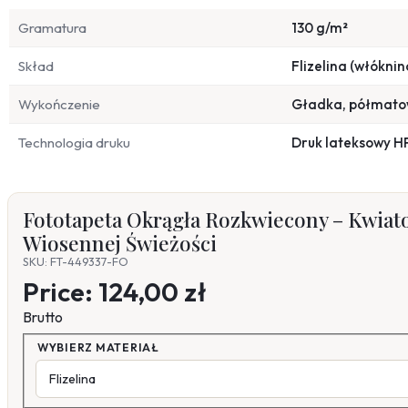
Gramatura
130 g/m²
Skład
Flizelina (włóknin
Wykończenie
Gładka, półmat
Technologia druku
Druk lateksowy H
Fototapeta Okrągła Rozkwiecony – Kwiat
Wiosennej Świeżości
SKU: FT-449337-FO
Price:
124,00 zł
Brutto
WYBIERZ MATERIAŁ