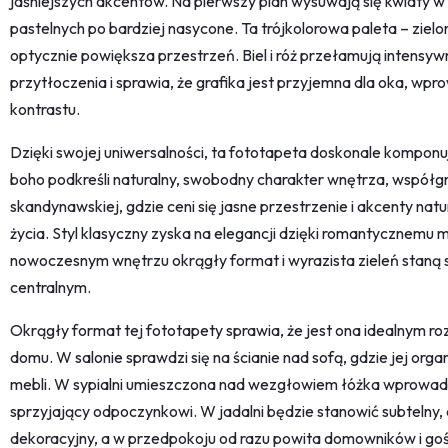
jaśniejszych akcentów. Na pierwszy plan wysuwają się kwiaty w od
pastelnych po bardziej nasycone. Ta trójkolorowa paleta – zielon
optycznie powiększa przestrzeń. Biel i róż przełamują intensyw
przytłoczenia i sprawia, że grafika jest przyjemna dla oka, w
kontrastu.
Dzięki swojej uniwersalności, ta fototapeta doskonale komponuje
boho podkreśli naturalny, swobodny charakter wnętrza, współgra
skandynawskiej, gdzie ceni się jasne przestrzenie i akcenty nat
życia. Styl klasyczny zyska na elegancji dzięki romantycznem
nowoczesnym wnętrzu okrągły format i wyrazista zieleń staną
centralnym.
Okrągły format tej fototapety sprawia, że jest ona idealnym r
domu. W salonie sprawdzi się na ścianie nad sofą, gdzie jej org
mebli. W sypialni umieszczona nad wezgłowiem łóżka wprowadz
sprzyjający odpoczynkowi. W jadalni będzie stanowić subtelny,
dekoracyjny, a w przedpokoju od razu powita domowników i go