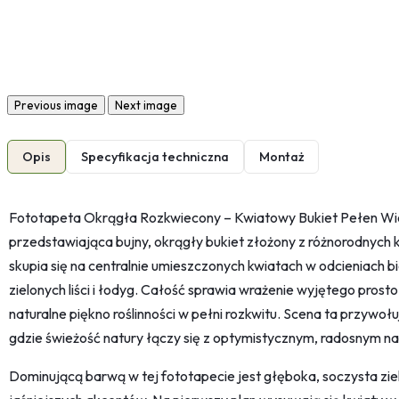
Previous image
Next image
Opis
Specyfikacja techniczna
Montaż
Fototapeta Okrągła Rozkwiecony – Kwiatowy Bukiet Pełen Wios
przedstawiająca bujny, okrągły bukiet złożony z różnorodnych k
skupia się na centralnie umieszczonych kwiatach w odcieniach bi
zielonych liści i łodyg. Całość sprawia wrażenie wyjętego prost
naturalne piękno roślinności w pełni rozkwitu. Scena ta przywoł
gdzie świeżość natury łączy się z optymistycznym, radosnym na
Dominującą barwą w tej fototapecie jest głęboka, soczysta zieleń