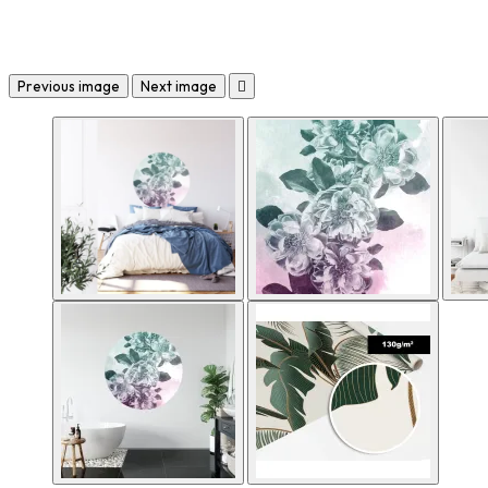
Previous image
Next image
