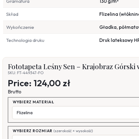
Gramatura
130 g/m²
Skład
Flizelina (włóknin
Wykończenie
Gładka, półmat
Technologia druku
Druk lateksowy H
Fototapeta Leśny Sen – Krajobraz Górski 
SKU: FT-449347-FO
Price:
124,00 zł
Brutto
WYBIERZ MATERIAŁ
WYBIERZ ROZMIAR
(szerokość × wysokość)