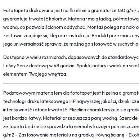
Fototapeta drukowana jest na flizelinie o gramaturze 130 g/m² 
gwarantuje trwałość kolorów. Materiał ma gładką, półmatową 
wodną, co pozwala ścianom oddychać. Montaż polega na nakłada
zestawie znajduje się klej oraz instrukcja. Produkt przeznaczony
jego uniwersalność sprawia, że można go stosować w suchych 
Dostępna w wielu rozmiarach, dopasowanych do standardowyc
Leśny Sen z dostawą w 48 godzin. Spokój natury i widok na śni
elementem Twojego wnętrza.
Podstawowym materiałem dla fototapet jest flizelina o grama
technologii druku lateksowego HP najwyższej jakości, dzięki c
intensywność i długotrwałość. Flizelina charakteryzuje się gł
jest bardzo łatwy. Materiał przepuszcza parę wodną. Szerokie
że tapeta będzie się sprawdzała niemal w każdym pomieszczeni
g/m2 - Zastosowanie materiału na gładką i równą ścianę - Ekolo