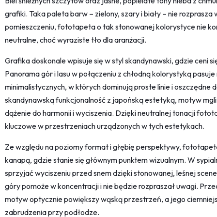
Biel śnieżnych szczytów oraz jasne, popielate tony nieba z ch
grafiki. Taka paleta barw – zielony, szary i biały – nie rozprasz
pomieszczeniu, fototapeta o tak stonowanej kolorystyce nie ko
neutralne, choć wyraziste tło dla aranżacji.
Grafika doskonale wpisuje się w styl skandynawski, gdzie ceni si
Panorama gór i lasu w połączeniu z chłodną kolorystyką pasuje
minimalistycznych, w których dominują proste linie i oszczędne 
skandynawską funkcjonalność z japońską estetyką, motyw mgli
dążenie do harmonii i wyciszenia. Dzięki neutralnej tonacji fot
kluczowe w przestrzeniach urządzonych w tych estetykach.
Ze względu na poziomy format i głębię perspektywy, fototapeta 
kanapą, gdzie stanie się głównym punktem wizualnym. W sypial
sprzyjać wyciszeniu przed snem dzięki stonowanej, leśnej scene
góry pomoże w koncentracji i nie będzie rozpraszał uwagi. Przed
motyw optycznie powiększy wąską przestrzeń, a jego ciemnie
zabrudzenia przy podłodze.