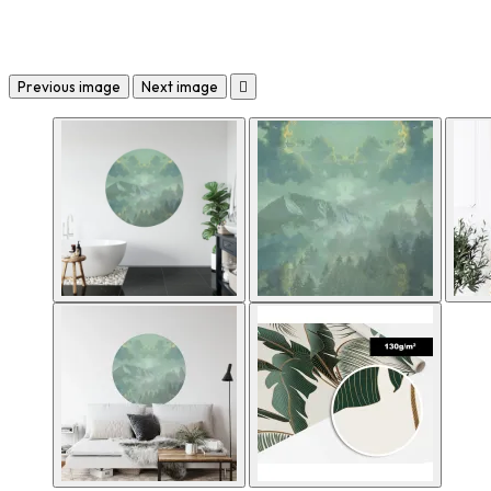
Previous image
Next image
