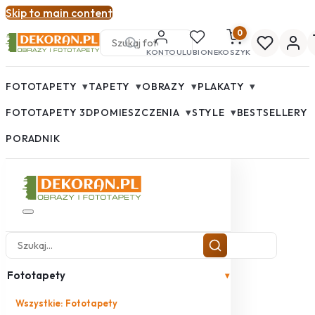
Skip to main content
0
KONTO
ULUBIONE
KOSZYK
▾
▾
▾
▾
FOTOTAPETY
TAPETY
OBRAZY
PLAKATY
▾
▾
FOTOTAPETY 3D
POMIESZCZENIA
STYLE
BESTSELLERY
PORADNIK
Fototapety
▾
Wszystkie: Fototapety