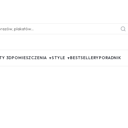
▾
▾
TY 3D
POMIESZCZENIA
STYLE
BESTSELLERY
PORADNIK