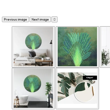
Previous image
Next image
