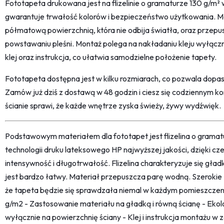
Fototapeta drukowana jest na flizelinie o gramaturze 130 g/m² 
gwarantuje trwałość kolorów i bezpieczeństwo użytkowania. Ma
półmatową powierzchnią, która nie odbija światła, oraz przep
powstawaniu pleśni. Montaż polega na nakładaniu kleju wyłączni
klej oraz instrukcja, co ułatwia samodzielne położenie tapety.
Fototapeta dostępna jest w kilku rozmiarach, co pozwala dopaso
Zamów już dziś z dostawą w 48 godzin i ciesz się codziennym k
ścianie sprawi, że każde wnętrze zyska świeży, żywy wydźwięk.
Podstawowym materiałem dla fototapet jest flizelina o grama
technologii druku lateksowego HP najwyższej jakości, dzięki c
intensywność i długotrwałość. Flizelina charakteryzuje się gł
jest bardzo łatwy. Materiał przepuszcza parę wodną. Szerokie
że tapeta będzie się sprawdzała niemal w każdym pomieszczeni
g/m2 - Zastosowanie materiału na gładką i równą ścianę - Ekolo
wyłącznie na powierzchnię ściany - Klej i instrukcja montażu w 