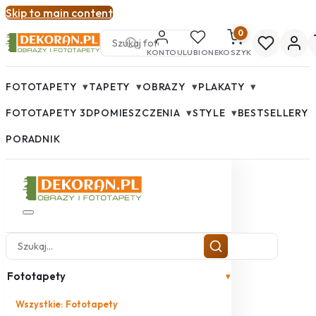
Skip to main content
0
KONTO
ULUBIONE
KOSZYK
▾
▾
▾
▾
FOTOTAPETY
TAPETY
OBRAZY
PLAKATY
▾
▾
FOTOTAPETY 3D
POMIESZCZENIA
STYLE
BESTSELLERY
PORADNIK
Fototapety
▾
Wszystkie: Fototapety