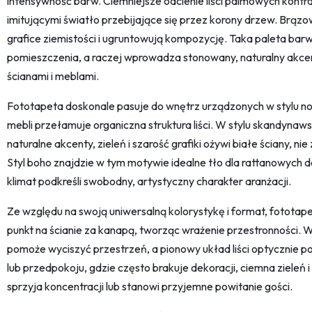
intensywność barw. Ciemniejsze odcienie liści palmowych kontra
imitującymi światło przebijające się przez korony drzew. Brązow
grafice ziemistości i ugruntowują kompozycję. Taka paleta bar
pomieszczenia, a raczej wprowadza stonowany, naturalny akcen
ścianami i meblami.
Fototapeta doskonale pasuje do wnętrz urządzonych w stylu 
mebli przełamuje organiczna struktura liści. W stylu skandynawsk
naturalne akcenty, zieleń i szarość grafiki ożywi białe ściany, ni
Styl boho znajdzie w tym motywie idealne tło dla rattanowych 
klimat podkreśli swobodny, artystyczny charakter aranżacji.
Ze względu na swoją uniwersalną kolorystykę i format, fototape
punkt na ścianie za kanapą, tworząc wrażenie przestronności. 
pomoże wyciszyć przestrzeń, a pionowy układ liści optycznie 
lub przedpokoju, gdzie często brakuje dekoracji, ciemna zieleń
sprzyja koncentracji lub stanowi przyjemne powitanie gości.