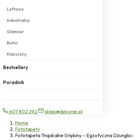
Loftowy
Industrialny
Glamour
Boho
Klasyczny
Bestsellery
Poradnik
607 802 292
sklep@dekoran.pl
Home
Fototapety
Fototapeta Tropikalne Głębiny – Egzotyczna Dżungla i