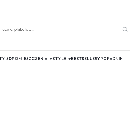
▾
▾
TY 3D
POMIESZCZENIA
STYLE
BESTSELLERY
PORADNIK