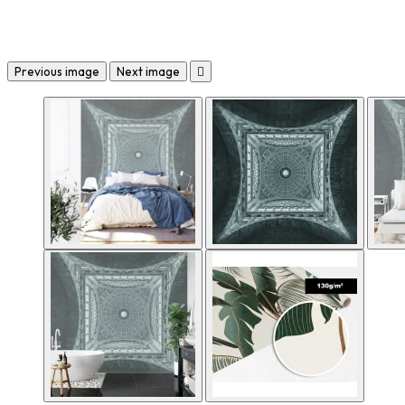
Previous image
Next image
