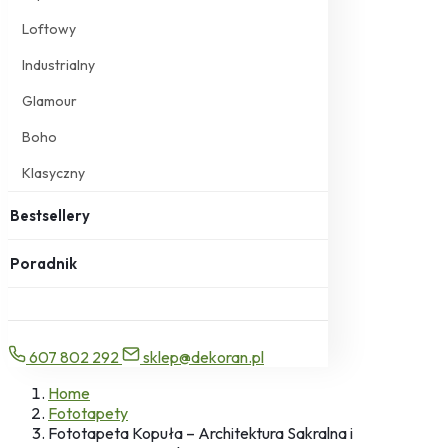
Loftowy
Industrialny
Glamour
Boho
Klasyczny
Bestsellery
Poradnik
607 802 292
sklep@dekoran.pl
Home
Fototapety
Fototapeta Kopuła – Architektura Sakralna i