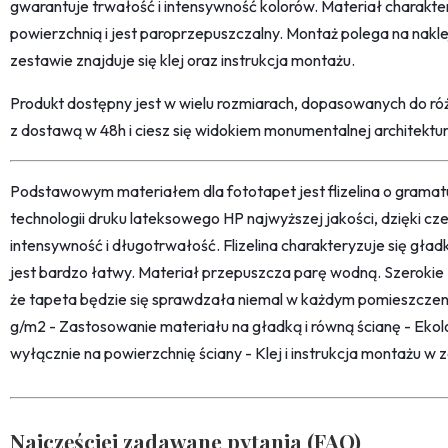
gwarantuje trwałość i intensywność kolorów. Materiał charakt
powierzchnią i jest paroprzepuszczalny. Montaż polega na naklej
zestawie znajduje się klej oraz instrukcja montażu.
Produkt dostępny jest w wielu rozmiarach, dopasowanych do r
z dostawą w 48h i ciesz się widokiem monumentalnej architekt
Podstawowym materiałem dla fototapet jest flizelina o grama
technologii druku lateksowego HP najwyższej jakości, dzięki c
intensywność i długotrwałość. Flizelina charakteryzuje się gł
jest bardzo łatwy. Materiał przepuszcza parę wodną. Szerokie
że tapeta będzie się sprawdzała niemal w każdym pomieszczeni
g/m2 - Zastosowanie materiału na gładką i równą ścianę - Ekolo
wyłącznie na powierzchnię ściany - Klej i instrukcja montażu w 
Najczęściej zadawane pytania (FAQ)