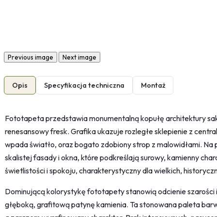
Previous image
Next image
Opis
Specyfikacja techniczna
Montaż
Fototapeta przedstawia monumentalną kopułę architektury sakr
renesansowy fresk. Grafika ukazuje rozległe sklepienie z centra
wpada światło, oraz bogato zdobiony strop z malowidłami. Na
skalistej fasady i okna, które podkreślają surowy, kamienny cha
świetlistości i spokoju, charakterystyczny dla wielkich, historyc
Dominującą kolorystykę fototapety stanowią odcienie szarości i
głęboką, grafitową patynę kamienia. Ta stonowana paleta barw 