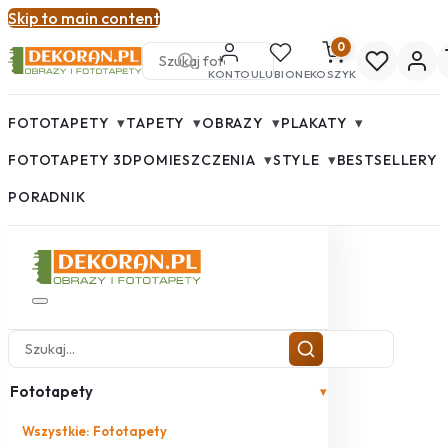
Skip to main content
0
KONTO
ULUBIONE
KOSZYK
▾
▾
▾
▾
FOTOTAPETY
TAPETY
OBRAZY
PLAKATY
▾
▾
FOTOTAPETY 3D
POMIESZCZENIA
STYLE
BESTSELLERY
PORADNIK
Fototapety
▾
Wszystkie: Fototapety