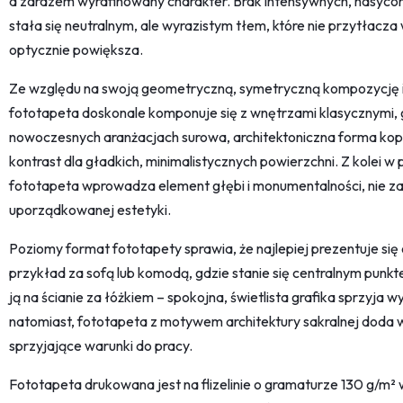
a zarazem wyrafinowany charakter. Brak intensywnych, nasyco
stała się neutralnym, ale wyrazistym tłem, które nie przytłacza 
optycznie powiększa.
Ze względu na swoją geometryczną, symetryczną kompozycję 
fototapeta doskonale komponuje się z wnętrzami klasycznymi, g
nowoczesnych aranżacjach surowa, architektoniczna forma kopuł
kontrast dla gładkich, minimalistycznych powierzchni. Z kolei w
fototapeta wprowadza element głębi i monumentalności, nie za
uporządkowanej estetyki.
Poziomy format fototapety sprawia, że najlepiej prezentuje się o
przykład za sofą lub komodą, gdzie stanie się centralnym punkt
ją na ścianie za łóżkiem – spokojna, świetlista grafika sprzyja w
natomiast, fototapeta z motywem architektury sakralnej doda w
sprzyjające warunki do pracy.
Fototapeta drukowana jest na flizelinie o gramaturze 130 g/m² 