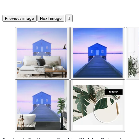
Previous image
Next image
