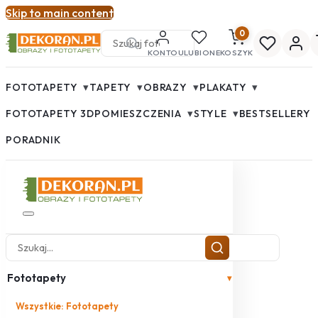
Skip to main content
0
KONTO
ULUBIONE
KOSZYK
▾
▾
▾
▾
FOTOTAPETY
TAPETY
OBRAZY
PLAKATY
▾
▾
FOTOTAPETY 3D
POMIESZCZENIA
STYLE
BESTSELLERY
PORADNIK
Fototapety
▾
Wszystkie: Fototapety