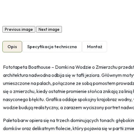
Previous image
Next image
Opis
Specyfikacja techniczna
Montaż
Fototapeta Boathouse – Domki na Wodzie o Zmierzchu przedstaw
architektura nadwodna odbija się w tafli jeziora. Głównym mo
umieszczone na palach, połączone ze sobą pomostem prowadz
się o zmierzchu, kiedy ostatnie promienie słońca znikają za linią
nasyconego błękitu. Grafika oddaje spokojny krajobraz wodny, w
wodzie budują realistyczny, a zarazem wyciszony portret nadwo
Paleta barw opiera się na trzech dominujących tonach: głębokim n
domków oraz delikatnym fiolecie, który pojawia się w partii zm