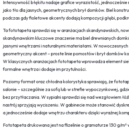
Intensywność błękitu nadaje grafice wyrazistość, jednocześnie 
jako tło dla jasnych, geometrycznych brył domków. Biel konstru
podczas gdy fioletowe akcenty dodają kompozycji głębi, podkr
Ta fototapeta sprawdzi się w aranżacjach skandynawskich, now
skandynawskim kluczowe znaczenie ma biel drewnianych domków
jasnymi wnętrzami i naturalnymi materiałami. W nowoczesnych 
geometryczny akcent – proste linie pomostów i brył domków k
W klasycznych aranżacjach fototapeta wprowadza element siels
formalne wnętrza i dodaje im przytulności.
Poziomy format oraz chłodna kolorystyka sprawiają, że fototape
salonie – szczególnie za sofą lub w strefie wypoczynkowej, gdzi
bez przytłaczania. W sypialni sprawdzi się nad wezgłowiem łóżk
nastrój sprzyjają wyciszeniu. W gabinecie może stanowić dyskret
a jednocześnie dodaje wnętrzu charakteru dzięki wyraźnej komp
Fototapeta drukowana jest na flizelinie o gramaturze 130 g/m² 