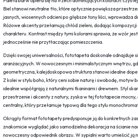
Paleta barw opiera się na trzech dominujących kolorach: czystej bi
Biel stanowi neutralne tło, które optycznie powiększa przestrzeń
jasnych, wiosennych odcieni po głębsze tony liści, wprowadza do
Różowe akcenty przełamują chłód zieleni, dodając kompozycji 
charakteru. Kontrast między tymi kolorami sprawia, że wzór jest
jednocześnie nie przytłaczając pomieszczenia.
Dzięki swojej uniwersalności, fototapeta doskonale odnajduje si
aranżacyjnych. W nowoczesnym i minimalistycznym wnętrzu, gdzie
geometryczna, kalejdoskopowa struktura stanowi idealne dopeł
Z kolei w stylu boho, który ceni sobie naturę i swobodę, motyw 
idealnie współgrają z naturalnymi tkaninami i drewnem. Styl sk
przestrzenie i akcenty z natury, zyska w tej fototapecie mocny,
centralny, który przełamuje typową dla tego stylu monochroma
Okrągły format fototapety predysponuje ją do konkretnych za
znakomicie wyglądać jako samodzielna dekoracja na ścianie na
nowoczesny odpowiednik obrazu. W sypialni warto umieścić ją 