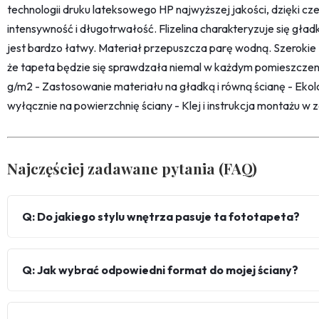
technologii druku lateksowego HP najwyższej jakości, dzięki c
intensywność i długotrwałość. Flizelina charakteryzuje się gł
jest bardzo łatwy. Materiał przepuszcza parę wodną. Szerokie
że tapeta będzie się sprawdzała niemal w każdym pomieszczeni
g/m2 - Zastosowanie materiału na gładką i równą ścianę - Ekolo
wyłącznie na powierzchnię ściany - Klej i instrukcja montażu w 
Najczęściej zadawane pytania (FAQ)
Q: Do jakiego stylu wnętrza pasuje ta fototapeta?
Q: Jak wybrać odpowiedni format do mojej ściany?