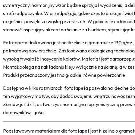
symetryczny, harmonijny wzór będzie sprzyjał wyciszeniu, a de
strefą odpoczynku. W przedpokoju, gdzie często brakuje światł
rozjaśnią i powiększą wąską przestrzeń. W gabinecie natomias
stanowić inspirujący akcent na ścianie za biurkiem, stymulując
Fototapeta drukowana jest na flizelinie o gramaturze 130 g/m², 
półmatową powierzchnią. Zastosowano ekologiczną technologi
wysoką trwałość i nasycenie kolorów. Materiał jest paroprzepu
Montaż polega na nakładaniu kleju wyłącznie na ścianę, a w zesta
Produkt przeznaczony jest na gładkie, równe powierzchnie.
Dostępna w kilku rozmiarach, fototapeta pozwala na idealne d
ten wyjątkowy motyw, aby dodać swojemu wnętrzu nowoczesne
Zamów już dziś, a stworzysz harmonijną i optymistyczną przest
domowników i gości.
Podstawowym materiałem dla fototapet jest flizelina o grama