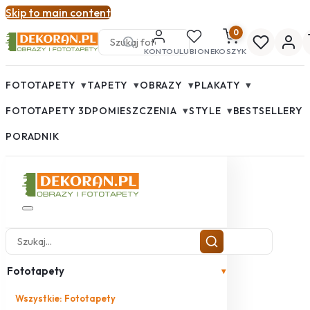
Skip to main content
0
KONTO
ULUBIONE
KOSZYK
▾
▾
▾
▾
FOTOTAPETY
TAPETY
OBRAZY
PLAKATY
▾
▾
FOTOTAPETY 3D
POMIESZCZENIA
STYLE
BESTSELLERY
PORADNIK
Fototapety
▾
Wszystkie: Fototapety