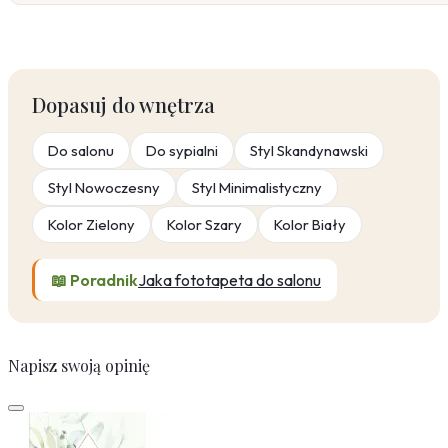
Dopasuj do wnętrza
Do salonu
Do sypialni
Styl Skandynawski
Styl Nowoczesny
Styl Minimalistyczny
Kolor Zielony
Kolor Szary
Kolor Biały
📖 Poradnik
Jaka fototapeta do salonu
Napisz swoją opinię