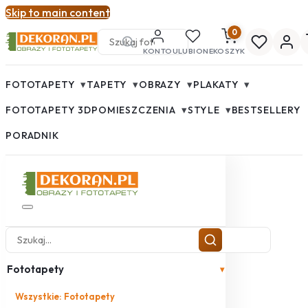
Skip to main content
0
KONTO
ULUBIONE
KOSZYK
▾
▾
▾
▾
FOTOTAPETY
TAPETY
OBRAZY
PLAKATY
▾
▾
FOTOTAPETY 3D
POMIESZCZENIA
STYLE
BESTSELLERY
PORADNIK
Fototapety
▾
Wszystkie: Fototapety