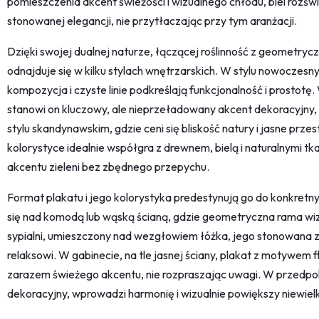
pomieszczenia akcent świeżości i wizualnego chłodu, biel rozśw
stonowanej elegancji, nie przytłaczając przy tym aranżacji.
Dzięki swojej dualnej naturze, łączącej roślinność z geometryc
odnajduje się w kilku stylach wnętrzarskich. W stylu nowoczesn
kompozycja i czyste linie podkreślają funkcjonalność i prostotę
stanowi on kluczowy, ale nieprzeładowany akcent dekoracyjny,
stylu skandynawskim, gdzie ceni się bliskość natury i jasne prz
kolorystyce idealnie współgra z drewnem, bielą i naturalnymi 
akcentu zieleni bez zbędnego przepychu.
Format plakatu i jego kolorystyka predestynują go do konkretn
się nad komodą lub wąską ścianą, gdzie geometryczna rama wi
sypialni, umieszczony nad wezgłowiem łóżka, jego stonowana zie
relaksowi. W gabinecie, na tle jasnej ściany, plakat z motywem f
zarazem świeżego akcentu, nie rozpraszając uwagi. W przedpo
dekoracyjny, wprowadzi harmonię i wizualnie powiększy niewielk