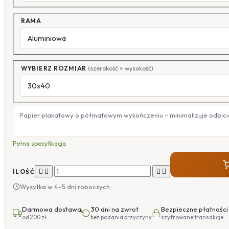
RAMA
WYBIERZ ROZMIAR
(szerokość × wysokość)
Papier plakatowy o półmatowym wykończeniu – minimalizuje odbicia
Pełna specyfikacja




ILOŚĆ
Wysyłka w 4–5 dni roboczych
Darmowa dostawa
30 dni na zwrot
Bezpieczne płatności
od 200 zł
bez podania przyczyny
szyfrowane transakcje