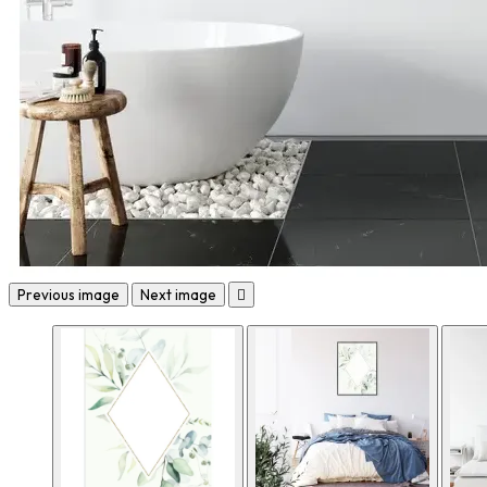
Previous image
Next image
