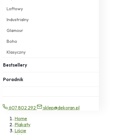
Loftowy
Industrialny
Glamour
Boho
Klasyczny
Bestsellery
Poradnik
607 802 292
sklep@dekoran.pl
Home
Plakaty
Liście