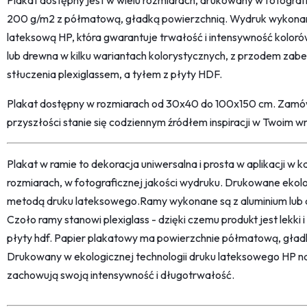
Plakat dostępny jest w wielu rozmiarach, drukowany w fotograf
200 g/m2 z półmatową, gładką powierzchnią. Wydruk wykonan
lateksową HP, która gwarantuje trwałość i intensywność koloró
lub drewna w kilku wariantach kolorystycznych, z przodem zab
stłuczenia plexiglassem, a tyłem z płyty HDF.
Plakat dostępny w rozmiarach od 30x40 do 100x150 cm. Zamów
przyszłości stanie się codziennym źródłem inspiracji w Twoim w
Plakat w ramie to dekoracja uniwersalna i prosta w aplikacji w
rozmiarach, w fotograficznej jakości wydruku. Drukowane ekol
metodą druku lateksowego.Ramy wykonane są z aluminium lub d
Czoło ramy stanowi plexiglass - dzięki czemu produkt jest lekki i
płyty hdf. Papier plakatowy ma powierzchnie półmatową, gła
Drukowany w ekologicznej technologii druku lateksowego HP naj
zachowują swoją intensywność i długotrwałość.