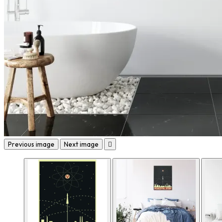
Previous image
Next image
