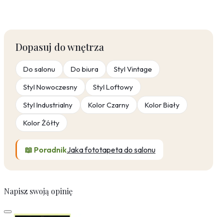
Dopasuj do wnętrza
Do salonu
Do biura
Styl Vintage
Styl Nowoczesny
Styl Loftowy
Styl Industrialny
Kolor Czarny
Kolor Biały
Kolor Żółty
📖 Poradnik
Jaka fototapeta do salonu
Napisz swoją opinię