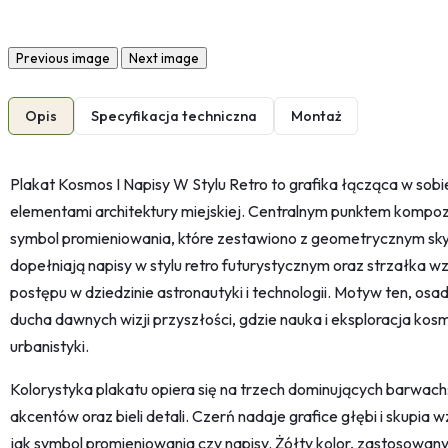
Previous image
Next image
Opis
Specyfikacja techniczna
Montaż
Plakat Kosmos I Napisy W Stylu Retro to grafika łącząca w sobi
elementami architektury miejskiej. Centralnym punktem kompozy
symbol promieniowania, które zestawiono z geometrycznym sk
dopełniają napisy w stylu retro futurystycznym oraz strzałka w
postępu w dziedzinie astronautyki i technologii. Motyw ten, osa
ducha dawnych wizji przyszłości, gdzie nauka i eksploracja ko
urbanistyki.
Kolorystyka plakatu opiera się na trzech dominujących barwach: 
akcentów oraz bieli detali. Czerń nadaje grafice głębi i skupia
jak symbol promieniowania czy napisy. Żółty kolor, zastosowa