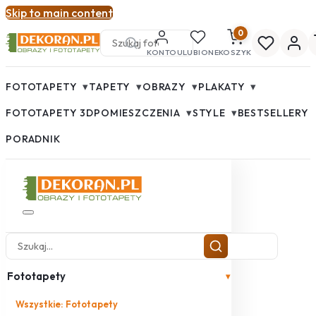
Skip to main content
0
KONTO
ULUBIONE
KOSZYK
▾
▾
▾
▾
FOTOTAPETY
TAPETY
OBRAZY
PLAKATY
▾
▾
FOTOTAPETY 3D
POMIESZCZENIA
STYLE
BESTSELLERY
PORADNIK
Fototapety
▾
Wszystkie: Fototapety