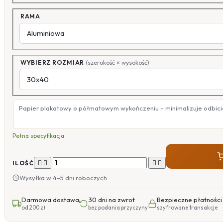
RAMA
WYBIERZ ROZMIAR
(szerokość × wysokość)
Papier plakatowy o półmatowym wykończeniu – minimalizuje odbicia
Pełna specyfikacja




ILOŚĆ
Wysyłka w 4–5 dni roboczych
Darmowa dostawa
30 dni na zwrot
Bezpieczne płatności
od 200 zł
bez podania przyczyny
szyfrowane transakcje