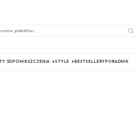
▾
▾
TY 3D
POMIESZCZENIA
STYLE
BESTSELLERY
PORADNIK