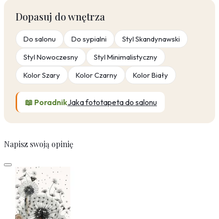
Dopasuj do wnętrza
Do salonu
Do sypialni
Styl Skandynawski
Styl Nowoczesny
Styl Minimalistyczny
Kolor Szary
Kolor Czarny
Kolor Biały
📖 Poradnik
Jaka fototapeta do salonu
Napisz swoją opinię