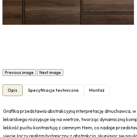
Previous image
Next image
Opis
Specyfikacja techniczna
Montaż
Grafika przedstawia abstrakcyjną interpretację dmuchawca, w k
lekarskiego rozsypuje się na wietrze, tworząc dynamiczną kompo
lekkość puchu kontrastują z ciemnym tłem, co nadaje przedstawi
ujęcie łączy realizm botaniczny z abstrakcją, skupiając się na u