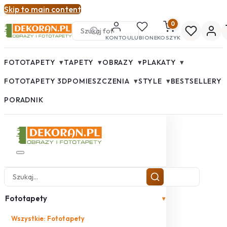
Skip to main content
0
KONTO
ULUBIONE
KOSZYK
▾
▾
▾
▾
FOTOTAPETY
TAPETY
OBRAZY
PLAKATY
▾
▾
FOTOTAPETY 3D
POMIESZCZENIA
STYLE
BESTSELLERY
PORADNIK
Fototapety
▾
Wszystkie: Fototapety