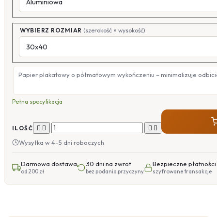
WYBIERZ ROZMIAR
(szerokość × wysokość)
Papier plakatowy o półmatowym wykończeniu – minimalizuje odbicia
Pełna specyfikacja




ILOŚĆ
Wysyłka w 4–5 dni roboczych
Darmowa dostawa
30 dni na zwrot
Bezpieczne płatności
od 200 zł
bez podania przyczyny
szyfrowane transakcje