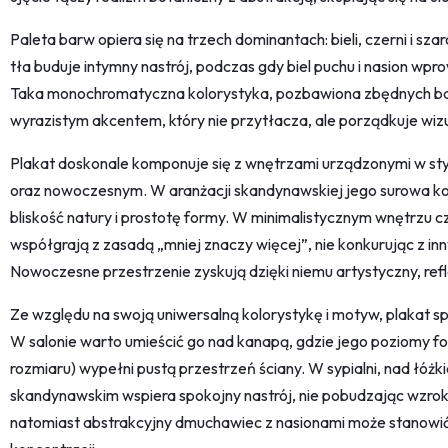
Paleta barw opiera się na trzech dominantach: bieli, czerni i sz
tła buduje intymny nastrój, podczas gdy biel puchu i nasion wpr
Taka monochromatyczna kolorystyka, pozbawiona zbędnych barw
wyrazistym akcentem, który nie przytłacza, ale porządkuje wizu
Plakat doskonale komponuje się z wnętrzami urządzonymi w st
oraz nowoczesnym. W aranżacji skandynawskiej jego surowa kol
bliskość natury i prostotę formy. W minimalistycznym wnętrzu c
współgrają z zasadą „mniej znaczy więcej”, nie konkurując z i
Nowoczesne przestrzenie zyskują dzięki niemu artystyczny, refl
Ze względu na swoją uniwersalną kolorystykę i motyw, plakat spra
W salonie warto umieścić go nad kanapą, gdzie jego poziomy f
rozmiaru) wypełni pustą przestrzeń ściany. W sypialni, nad łóżk
skandynawskim wspiera spokojny nastrój, nie pobudzając wzro
natomiast abstrakcyjny dmuchawiec z nasionami może stanowić 