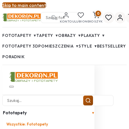
Skip to main content
0
KONTO
ULUBIONE
KOSZYK
▾
▾
▾
▾
FOTOTAPETY
TAPETY
OBRAZY
PLAKATY
▾
▾
FOTOTAPETY 3D
POMIESZCZENIA
STYLE
BESTSELLERY
PORADNIK
Fototapety
▾
Wszystkie: Fototapety