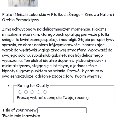
Plakat Mniszki Lekarskie w Płatkach Śniegu – Zimowa Natura i
Głębia Perspektywy
Zima uchwycona w najdelikatniejszym momencie. Plakat z
mniszkiem lekarskim, którego puch oplatają pierwsze płatki
śniegu, to kwintesencja spokoju i nostalgii. Głębia perspektywy
sprawia, że obraz nabiera trójwymiarowości, zapraszając
wzrok do wędrówki w głąb zimowej atmosfery. Wprowadź do
swojego salonu, sypialni lub gabinetu nastrój delikatnego
wyciszenia. Ten plakat idealnie dopełni styl skandynawski i
minimalistyczny, stając się subtelnym, a jednocześnie
hipnotyzującym punktem na ścianie. Pozwól, by natura w
swojej najczulszej odsłonie zagościła w Twoim wnętrzu.
Rating for
Quality
Proszę wybrać ocenę dla Twojej recenzji.
Title of your review
Twoje imię i nazwisko