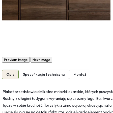
Previous image
Next image
Opis
Specyfikacja techniczna
Montaż
Plakat przedstawia delikatne mniszki lekarskie, których puszyste
Rośliny z długimi łodygami wyłaniają się z rozmytego tła, two
łączy w sobie kruchość florystyki z zimową aurą, ukazując natu
ujęcie skupia się na detalu i fakturze, gdzie każdy element podkre