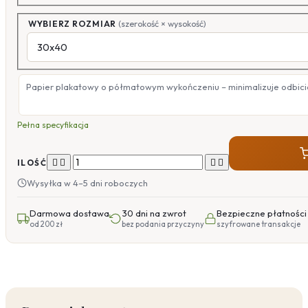
WYBIERZ ROZMIAR
(szerokość × wysokość)
Papier plakatowy o półmatowym wykończeniu – minimalizuje odbicia
Pełna specyfikacja




ILOŚĆ
Wysyłka w 4–5 dni roboczych
Darmowa dostawa
30 dni na zwrot
Bezpieczne płatności
od 200 zł
bez podania przyczyny
szyfrowane transakcje