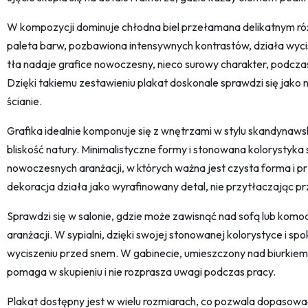
W kompozycji dominuje chłodna biel przełamana delikatnym ró
paleta barw, pozbawiona intensywnych kontrastów, działa wycis
tła nadaje grafice nowoczesny, nieco surowy charakter, podczas
Dzięki takiemu zestawieniu plakat doskonale sprawdzi się jako n
ścianie.
Grafika idealnie komponuje się z wnętrzami w stylu skandynawski
bliskość natury. Minimalistyczne formy i stonowana kolorystyka 
nowoczesnych aranżacji, w których ważna jest czysta forma i p
dekoracja działa jako wyrafinowany detal, nie przytłaczając pr
Sprawdzi się w salonie, gdzie może zawisnąć nad sofą lub komod
aranżacji. W sypialni, dzięki swojej stonowanej kolorystyce i 
wyciszeniu przed snem. W gabinecie, umieszczony nad biurkiem
pomaga w skupieniu i nie rozprasza uwagi podczas pracy.
Plakat dostępny jest w wielu rozmiarach, co pozwala dopasow