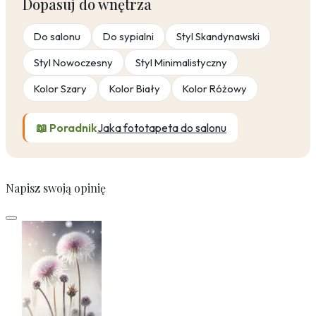
Dopasuj do wnętrza
Do salonu
Do sypialni
Styl Skandynawski
Styl Nowoczesny
Styl Minimalistyczny
Kolor Szary
Kolor Biały
Kolor Różowy
📖 Poradnik
Jaka fototapeta do salonu
Napisz swoją opinię