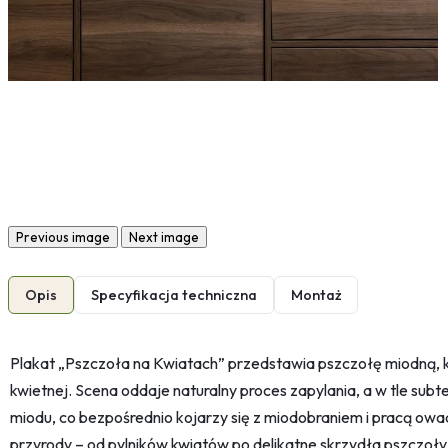
Previous image
Next image
Opis
Specyfikacja techniczna
Montaż
Plakat „Pszczoła na Kwiatach” przedstawia pszczołę miodną, kt
kwietnej. Scena oddaje naturalny proces zapylania, a w tle subt
miodu, co bezpośrednio kojarzy się z miodobraniem i pracą owad
przyrody – od pylników kwiatów po delikatne skrzydła pszczoły, 