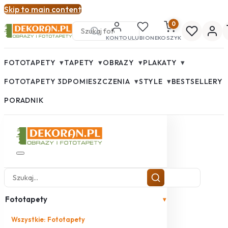
Skip to main content
0
KONTO
ULUBIONE
KOSZYK
▾
▾
▾
▾
FOTOTAPETY
TAPETY
OBRAZY
PLAKATY
▾
▾
FOTOTAPETY 3D
POMIESZCZENIA
STYLE
BESTSELLERY
PORADNIK
Fototapety
▾
Wszystkie: Fototapety