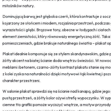
miłośników natury.
Dominującą barwą jest głęboka czerń, która kontrastuje z soczys
kojarzony ze słońcem i miodem, rozjaśnia przestrzeń, podczas 
wyrazistości i głębi. Brązowe tony, obecne w łodygach i ciał
element ziemistości, który równoważy energetyczną żółć. Taka
pomieszczeniach, gdzie brakuje naturalnego światła – plakat opt
Plakat idealnie komponuje się ze stylem skandynawskim, gdzie pr
żółty akcent na białej ścianie doda wnętrzu świeżości. W nowo
meblami i betonem, czarno-żółty kontrast plakatu stanie się 
z kolei zyska na naturalności dzięki motywowi łąki kwietnej i ps
charakter przestrzeni.
W salonie plakat sprawdzi się na ścianie nad kanapą, gdzie jego
pustą przestrzeń, a żółty kolor ożywi strefę wypoczynku. W syp
ciemne tło grafiki pomoże wyciszyć wnętrze, a motyw przyrody 