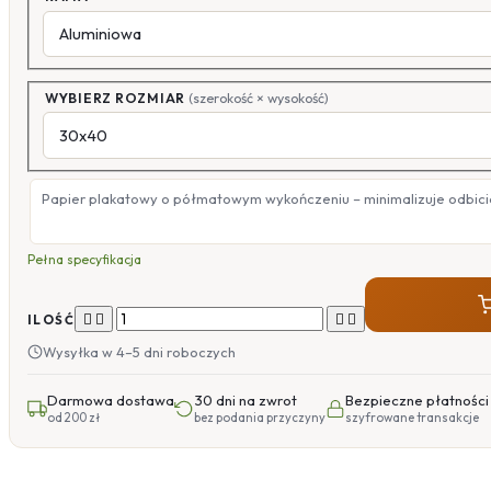
WYBIERZ ROZMIAR
(szerokość × wysokość)
Papier plakatowy o półmatowym wykończeniu – minimalizuje odbicia
Pełna specyfikacja




ILOŚĆ
Wysyłka w 4–5 dni roboczych
Darmowa dostawa
30 dni na zwrot
Bezpieczne płatności
od 200 zł
bez podania przyczyny
szyfrowane transakcje