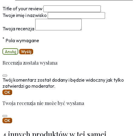
Title of your review
Twoje imię i nazwisko
Twoja recenzja
*
Pola wymagane
Anuluj
Wyślij
Recenzja została wysłana
Twój komentarz został dodany i będzie widoczny jak tylko
zatwierdzi go moderator.
OK
Twoja recenzja nie może być wysłana
OK
4 innych produktów w tej samej