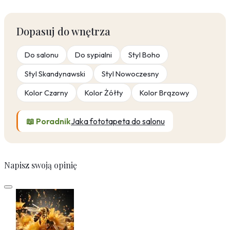
Dopasuj do wnętrza
Do salonu
Do sypialni
Styl Boho
Styl Skandynawski
Styl Nowoczesny
Kolor Czarny
Kolor Żółty
Kolor Brązowy
📖 Poradnik
Jaka fototapeta do salonu
Napisz swoją opinię