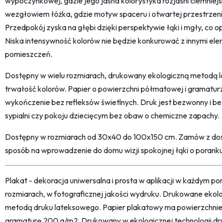
wypoczynkowej, gdzie jego jasna kolorystyka rozjaśni ciemniejsz
wezgłowiem łóżka, gdzie motyw spaceru i otwartej przestrzeni
Przedpokój zyska na głębi dzięki perspektywie łąki i mgły, co 
Niska intensywność kolorów nie będzie konkurować z innymi el
pomieszczeń.
Dostępny w wielu rozmiarach, drukowany ekologiczną metodą l
trwałość kolorów. Papier o powierzchni półmatowej i gramatu
wykończenie bez refleksów świetlnych. Druk jest bezwonny i b
sypialni czy pokoju dziecięcym bez obaw o chemiczne zapachy.
Dostępny w rozmiarach od 30x40 do 100x150 cm. Zamów z dost
sposób na wprowadzenie do domu wizji spokojnej łąki o poranku
Plakat - dekoracja uniwersalna i prosta w aplikacji w każdym p
rozmiarach, w fotograficznej jakości wydruku. Drukowane ekol
metodą druku lateksowego. Papier plakatowy ma powierzchni
gramaturę 200 g/m2. Drukowany w ekologicznej technologii dr