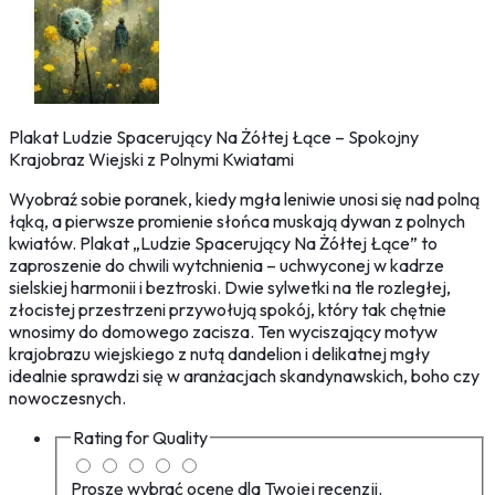
Plakat Ludzie Spacerujący Na Żółtej Łące – Spokojny
Krajobraz Wiejski z Polnymi Kwiatami
Wyobraź sobie poranek, kiedy mgła leniwie unosi się nad polną
łąką, a pierwsze promienie słońca muskają dywan z polnych
kwiatów. Plakat „Ludzie Spacerujący Na Żółtej Łące” to
zaproszenie do chwili wytchnienia – uchwyconej w kadrze
sielskiej harmonii i beztroski. Dwie sylwetki na tle rozległej,
złocistej przestrzeni przywołują spokój, który tak chętnie
wnosimy do domowego zacisza. Ten wyciszający motyw
krajobrazu wiejskiego z nutą dandelion i delikatnej mgły
idealnie sprawdzi się w aranżacjach skandynawskich, boho czy
nowoczesnych.
Rating for
Quality
Proszę wybrać ocenę dla Twojej recenzji.