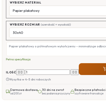
WYBIERZ MATERIAŁ
WYBIERZ ROZMIAR
(szerokość × wysokość)
Papier plakatowy o półmatowym wykończeniu – minimalizuje odbicia
Pełna specyfikacja




ILOŚĆ
Wysyłka w 4–5 dni roboczych
Darmowa dostawa
30 dni na zwrot
Bezpieczne płatności
od 200 zł
bez podania przyczyny
szyfrowane transakcje