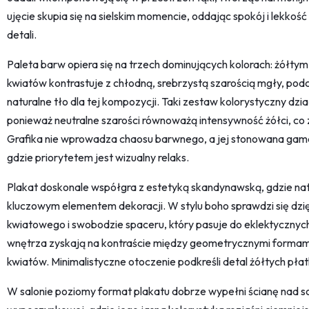
ujęcie skupia się na sielskim momencie, oddając spokój i lekkoś
detali.
Paleta barw opiera się na trzech dominujących kolorach: żółtym,
kwiatów kontrastuje z chłodną, srebrzystą szarością mgły, podcza
naturalne tło dla tej kompozycji. Taki zestaw kolorystyczny dzi
ponieważ neutralne szarości równoważą intensywność żółci, co 
Grafika nie wprowadza chaosu barwnego, a jej stonowana gam
gdzie priorytetem jest wizualny relaks.
Plakat doskonale współgra z estetyką skandynawską, gdzie natu
kluczowym elementem dekoracji. W stylu boho sprawdzi się dzię
kwiatowego i swobodzie spaceru, który pasuje do eklektycznyc
wnętrza zyskają na kontraście między geometrycznymi formami m
kwiatów. Minimalistyczne otoczenie podkreśli detal żółtych płat
W salonie poziomy format plakatu dobrze wypełni ścianę nad so