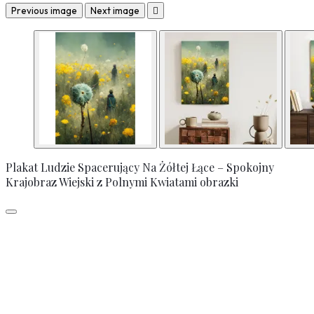
Previous image
Next image

Plakat Ludzie Spacerujący Na Żółtej Łące – Spokojny
Krajobraz Wiejski z Polnymi Kwiatami obrazki