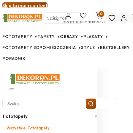
Skip to main content
0
KONTO
ULUBIONE
KOSZYK
▾
▾
▾
▾
FOTOTAPETY
TAPETY
OBRAZY
PLAKATY
▾
▾
FOTOTAPETY 3D
POMIESZCZENIA
STYLE
BESTSELLERY
PORADNIK
Fototapety
▾
Wszystkie: Fototapety