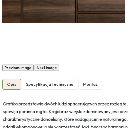
Previous image
Next image
Opis
Specyfikacja techniczna
Montaż
Grafika przedstawia dwóch ludzi spacerujących przez rozległe, 
spowija poranna mgła. Krajobraz wiejski zdominowany jest prze
charakterystyczne dandeliony, które nadają scenie naturalneg
oddali wkomponowują się w przestrzeń łąki, tworząc harmonijn