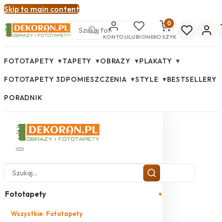
Skip to main content
0
KONTO
ULUBIONE
KOSZYK
▾
▾
▾
▾
FOTOTAPETY
TAPETY
OBRAZY
PLAKATY
▾
▾
FOTOTAPETY 3D
POMIESZCZENIA
STYLE
BESTSELLERY
PORADNIK
Fototapety
▾
Wszystkie: Fototapety