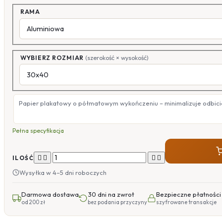
RAMA
WYBIERZ ROZMIAR
(szerokość × wysokość)
Papier plakatowy o półmatowym wykończeniu – minimalizuje odbicia
Pełna specyfikacja




ILOŚĆ
Wysyłka w 4–5 dni roboczych
Darmowa dostawa
30 dni na zwrot
Bezpieczne płatności
od 200 zł
bez podania przyczyny
szyfrowane transakcje