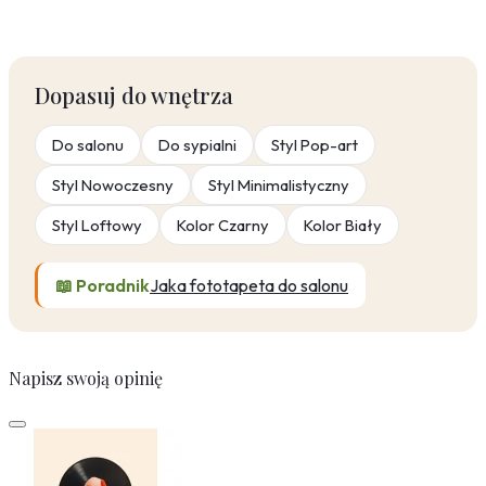
Dopasuj do wnętrza
Do salonu
Do sypialni
Styl Pop-art
Styl Nowoczesny
Styl Minimalistyczny
Styl Loftowy
Kolor Czarny
Kolor Biały
📖 Poradnik
Jaka fototapeta do salonu
Napisz swoją opinię