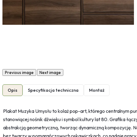
Previous image
Next image
Opis
Specyfikacja techniczna
Montaż
Plakat Muzyka Umysłu to kolaż pop-art, którego centralnym pun
stanowiącej nośnik dźwięku i symbol kultury lat 80. Grafika łąc
abstrakcją geometryczną, tworząc dynamiczną kompozycję. Na
bez twarzy w pomarańczowych rękawiczkach, co nadaje pracy 