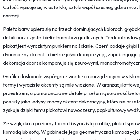
Całość wpisuje się w estetykę sztuki współczesnej, gdzie muz
narracji.
Paleta barw opiera się na trzech dominujących kolorach: głębo
detali oraz czystej bieli elementów graficznych. Ten kontrasto
plakat jest wyrazistym punktem na ścianie. Czerń dodaje głębi
dynamiczny akcent, a biel rozjaśnia kompozycję, zapobiegając je
dekoracja dobrze komponuje się z surowymi, monochromatycz
Grafika doskonale współgra z wnętrzami urządzonymi w stylu
formy i wyraziste akcenty są mile widziane. W aranżacji loftowej
przestrzeni, a pomarańczowe detale przełamią surowość betonu
posłuży jako jedyny, mocny akcent dekoracyjny, który nie przeła
zyskuje dzięki temu plakatowi nowoczesny, popkulturowy wydź
Ze względu na poziomy format i wyrazistą grafikę, plakat sprawd
komodą lub sofą. W gabinecie jego geometryczna kompozycja 