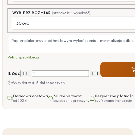
WYBIERZ ROZMIAR
(szerokość × wysokość)
Papier plakatowy o półmatowym wykończeniu – minimalizuje odbicia
Pełna specyfikacja




ILOŚĆ
Wysyłka w 4–5 dni roboczych
Darmowa dostawa
30 dni na zwrot
Bezpieczne płatności
od 200 zł
bez podania przyczyny
szyfrowane transakcje