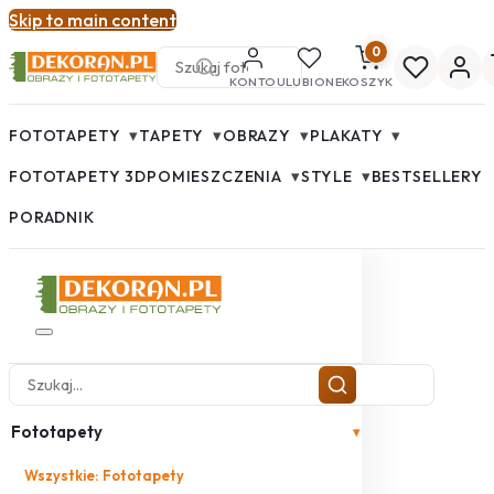
Skip to main content
0
KONTO
ULUBIONE
KOSZYK
▾
▾
▾
▾
FOTOTAPETY
TAPETY
OBRAZY
PLAKATY
▾
▾
FOTOTAPETY 3D
POMIESZCZENIA
STYLE
BESTSELLERY
PORADNIK
Fototapety
▾
Wszystkie: Fototapety