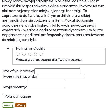
Nowy Jork w swojej najbardziej ikonicznej odsłonie – Most
Brookliński i rozpoznawalny skyline Manhattanu tworzą na tym
plakacie pejzaż pełen miejskiej energii i nostalgii. To
zaproszenie do świata, w którym architektura wielkiej
metropolii staje się codziennym tłem. Plakat doskonale
odnajdzie się w industrialnych, loftowych i nowoczesnych
wnętrzach – w salonie doda przestrzeni dynamizmu, w biurze
czy gabinecie podkreśli profesjonalny charakter i zamiłowanie
do miejskiej estetyki.
Rating for
Quality
Proszę wybrać ocenę dla Twojej recenzji.
Title of your review
Twoje imię i nazwisko
Twoja recenzja
*
Pola wymagane
Anuluj
Wyślij