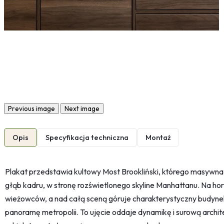
Previous image
Next image
Opis
Specyfikacja techniczna
Montaż
Plakat przedstawia kultowy Most Brookliński, którego masywna
głąb kadru, w stronę rozświetlonego skyline Manhattanu. Na hory
wieżowców, a nad całą sceną góruje charakterystyczny budyne
panoramę metropolii. To ujęcie oddaje dynamikę i surową archi