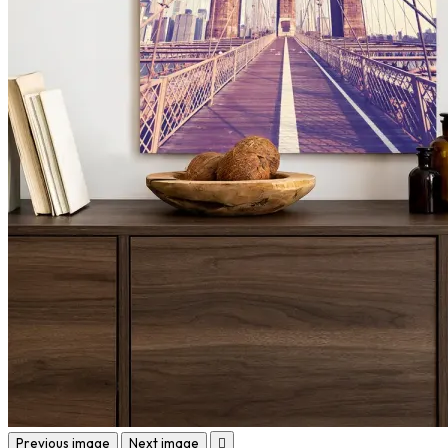
Previous image
Next image
