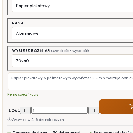
RAMA
WYBIERZ ROZMIAR
(szerokość × wysokość)
Papier plakatowy o półmatowym wykończeniu – minimalizuje odbicia
Pełna specyfikacja




ILOŚĆ
Wysyłka w 4–5 dni roboczych
Darmowa dostawa
30 dni na zwrot
Bezpieczne płatności