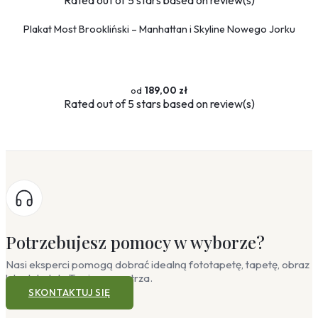
Rated
out of 5 stars based on
review(s)
Plakat Most Brookliński – Manhattan i Skyline Nowego Jorku
189,00 zł
Rated
out of 5 stars based on
review(s)
Potrzebujesz pomocy w wyborze?
Nasi eksperci pomogą dobrać idealną fototapetę, tapetę, obraz
lub plakat do Twojego wnętrza.
SKONTAKTUJ SIĘ