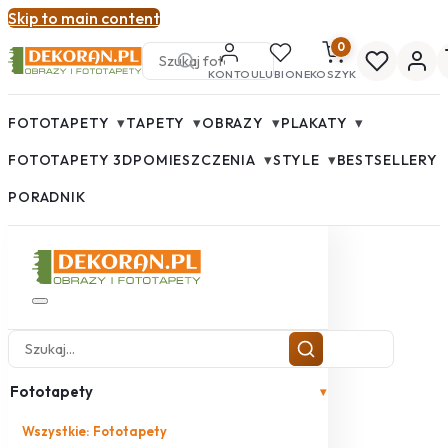
Skip to main content
0
KONTO
ULUBIONE
KOSZYK
▾
▾
▾
▾
FOTOTAPETY
TAPETY
OBRAZY
PLAKATY
▾
▾
FOTOTAPETY 3D
POMIESZCZENIA
STYLE
BESTSELLERY
PORADNIK
Fototapety
▾
Wszystkie: Fototapety