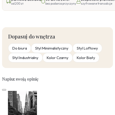
od 200 zł
bez podania przyczyny
szyfrowane transakcje
Dopasuj do wnętrza
Do biura
Styl Minimalistyczny
Styl Loftowy
Styl Industrialny
Kolor Czarny
Kolor Biały
Napisz swoją opinię