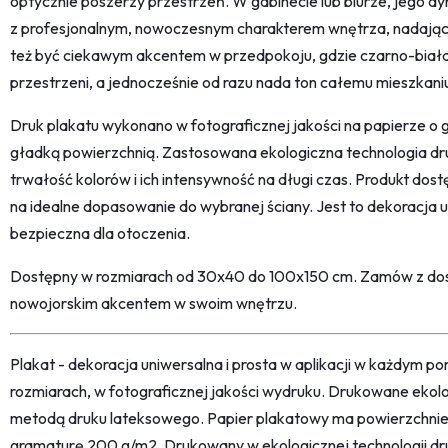
optycznie poszerzy przestrzeń. W gabinecie lub biurze, jego
z profesjonalnym, nowoczesnym charakterem wnętrza, nadają
też być ciekawym akcentem w przedpokoju, gdzie czarno-biała k
przestrzeni, a jednocześnie od razu nada ton całemu mieszkani
Druk plakatu wykonano w fotograficznej jakości na papierze 
gładką powierzchnią. Zastosowana ekologiczna technologia d
trwałość kolorów i ich intensywność na długi czas. Produkt dost
na idealne dopasowanie do wybranej ściany. Jest to dekoracja un
bezpieczna dla otoczenia.
Dostępny w rozmiarach od 30x40 do 100x150 cm. Zamów z dost
nowojorskim akcentem w swoim wnętrzu.
Plakat - dekoracja uniwersalna i prosta w aplikacji w każdym p
rozmiarach, w fotograficznej jakości wydruku. Drukowane ekol
metodą druku lateksowego. Papier plakatowy ma powierzchni
gramaturę 200 g/m2. Drukowany w ekologicznej technologii dr