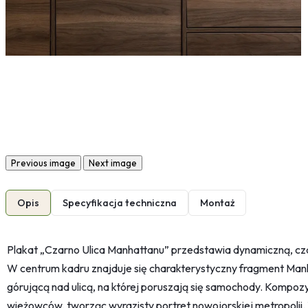
Previous image
Next image
Opis
Specyfikacja techniczna
Montaż
Plakat „Czarno Ulica Manhattanu” przedstawia dynamiczną, cz
W centrum kadru znajduje się charakterystyczny fragment Manh
górującą nad ulicą, na której poruszają się samochody. Kompoz
wieżowców, tworząc wyrazisty portret nowojorskiej metropolii. 