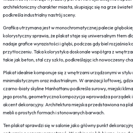
architektoniczny charakter miasta, skupiając się na grze świateł
podkreśla industrialny nastrój sceny.
Grafika utrzymana jest w monochromatycznej palecie głębokiej c
kolorystyczny sprawia, że plakat staje się uniwersalnym tłem d
nadaje grafice wyrazistości i głębi, podczas gdy biel rozjaśnia
przytłoczeniu. Taka kolorystyka doskonale współgra z wnętrza
takie jak beton, stal czy szkło, podkreślając ich nowoczesny cha
Plakat idealnie komponuje się z wnętrzami urządzonymi w styl
minimalistycznym oraz industrialnym. W aranżacji loftowej, gdzie
czarno-biały skyline Manhattanu podkreśla surowy, miejski klimat
jego prosta, geometryczna kompozycja wprowadza porządek i 
akcent dekoracyjny. Architektura miejska przedstawiona na pla
mebli o prostych formach i stonowanych barwach.
Ten plakat sprawdzi się w salonie jako główny punkt dekoracyj