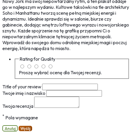
Nowy Jork ma swój niepowtarzalny rytm, a ten plakat oddaje
go w najlepszym wydaniu. Kultowe taksówki na tle architektury
Soho i Manhattanu tworzą scenę pełną miejskiej energii i
dynamizmu. Idealnie sprawdzi się w salonie, biurze czy
gabinecie, dodając wnętrzu loftowego wyrazu i nowojorskiego
sznytu. Każde spojrzenie na tę grafikę przypomni Ci o
niepowtarzalnym klimacie tętniącej życiem metropolii.
Wprowadź do swojego domu odrobinę miejskiej magii i poczuj
energię, która napędza to miasto.
Rating for
Quality
Proszę wybrać ocenę dla Twojej recenzji.
Title of your review
Twoje imię i nazwisko
Twoja recenzja
*
Pola wymagane
Anuluj
Wyślij