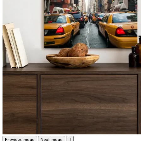
Previous image
Next image
