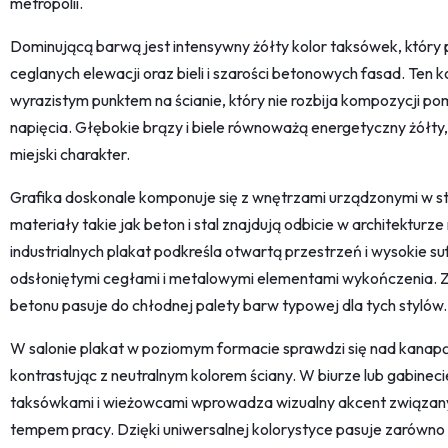
metropolii.
Dominującą barwą jest intensywny żółty kolor taksówek, któr
ceglanych elewacji oraz bieli i szarości betonowych fasad. Ten ko
wyrazistym punktem na ścianie, który nie rozbija kompozycji p
napięcia. Głębokie brązy i biele równoważą energetyczny żółty
miejski charakter.
Grafika doskonale komponuje się z wnętrzami urządzonymi w s
materiały takie jak beton i stal znajdują odbicie w architekturz
industrialnych plakat podkreśla otwartą przestrzeń i wysokie su
odsłoniętymi cegłami i metalowymi elementami wykończenia. Z
betonu pasuje do chłodnej palety barw typowej dla tych stylów.
W salonie plakat w poziomym formacie sprawdzi się nad kanapą
kontrastując z neutralnym kolorem ściany. W biurze lub gabine
taksówkami i wieżowcami wprowadza wizualny akcent związany
tempem pracy. Dzięki uniwersalnej kolorystyce pasuje zarówno do