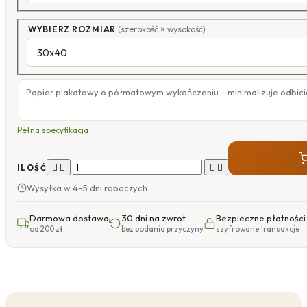
WYBIERZ ROZMIAR
(szerokość × wysokość)
Papier plakatowy o półmatowym wykończeniu – minimalizuje odbicia
Pełna specyfikacja




ILOŚĆ
Wysyłka w 4–5 dni roboczych
Darmowa dostawa
30 dni na zwrot
Bezpieczne płatności
od 200 zł
bez podania przyczyny
szyfrowane transakcje