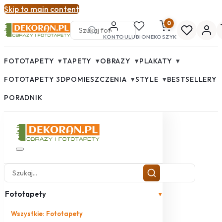
Skip to main content
0
KONTO
ULUBIONE
KOSZYK
▾
▾
▾
▾
FOTOTAPETY
TAPETY
OBRAZY
PLAKATY
▾
▾
FOTOTAPETY 3D
POMIESZCZENIA
STYLE
BESTSELLERY
PORADNIK
Fototapety
▾
Wszystkie: Fototapety