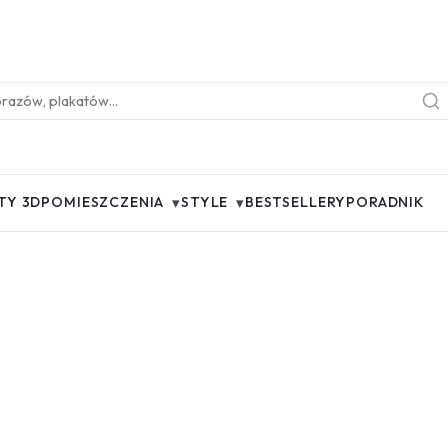
▾
▾
TY 3D
POMIESZCZENIA
STYLE
BESTSELLERY
PORADNIK