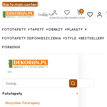
Skip to main content
0
KONTO
ULUBIONE
KOSZYK
▾
▾
▾
▾
FOTOTAPETY
TAPETY
OBRAZY
PLAKATY
▾
▾
FOTOTAPETY 3D
POMIESZCZENIA
STYLE
BESTSELLERY
PORADNIK
Fototapety
▾
Wszystkie: Fototapety