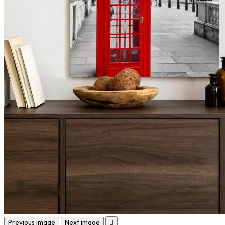
Previous image
Next image
