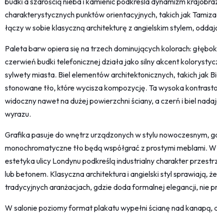
budki a szarością nieba i kamienic podkreśla dynamizm krajobr
charakterystycznych punktów orientacyjnych, takich jak Tamiza i
łączy w sobie klasyczną architekturę z angielskim stylem, oddają
Paleta barw opiera się na trzech dominujących kolorach: głębokiej
czerwień budki telefonicznej działa jako silny akcent koloryst
sylwety miasta. Biel elementów architektonicznych, takich jak Big
stonowane tło, które wycisza kompozycję. Ta wysoka kontrasto
widoczny nawet na dużej powierzchni ściany, a czerń i biel na
wyrazu.
Grafika pasuje do wnętrz urządzonych w stylu nowoczesnym, 
monochromatyczne tło będą współgrać z prostymi meblami. W s
estetyka ulicy Londynu podkreślą industrialny charakter przestr
lub betonem. Klasyczna architektura i angielski styl sprawiają, ż
tradycyjnych aranżacjach, gdzie doda formalnej elegancji, nie 
W salonie poziomy format plakatu wypełni ścianę nad kanapą, 