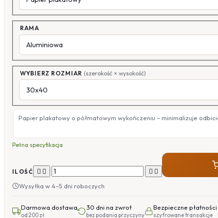
RAMA
WYBIERZ ROZMIAR
(szerokość × wysokość)
Papier plakatowy o półmatowym wykończeniu – minimalizuje odbicia
Pełna specyfikacja




ILOŚĆ
Wysyłka w 4–5 dni roboczych
Darmowa dostawa
30 dni na zwrot
Bezpieczne płatności
od 200 zł
bez podania przyczyny
szyfrowane transakcje