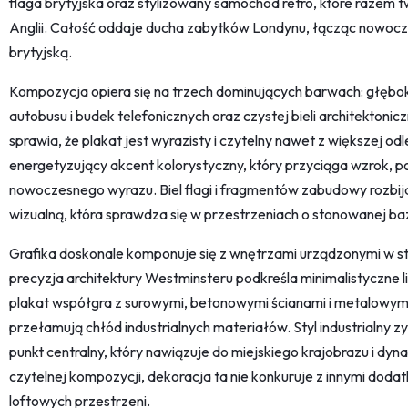
flaga brytyjska oraz stylizowany samochód retro, które razem 
Anglii. Całość oddaje ducha zabytków Londynu, łącząc nowoc
brytyjską.
Kompozycja opiera się na trzech dominujących barwach: głębokie
autobusu i budek telefonicznych oraz czystej bieli architektonicz
sprawia, że plakat jest wyrazisty i czytelny nawet z większej od
energetyzujący akcent kolorystyczny, który przyciąga wzrok, po
nowoczesnego wyrazu. Biel flagi i fragmentów zabudowy rozb
wizualną, która sprawdza się w przestrzeniach o stonowanej baz
Grafika doskonale komponuje się z wnętrzami urządzonymi w 
precyzja architektury Westminsteru podkreśla minimalistyczne l
plakat współgra z surowymi, betonowymi ścianami i metalowym
przełamują chłód industrialnych materiałów. Styl industrialny z
punkt centralny, który nawiązuje do miejskiego krajobrazu i dyna
czytelnej kompozycji, dekoracja ta nie konkuruje z innymi doda
loftowych przestrzeni.