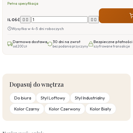
Pełna specyfikacja




ILOŚĆ
Wysyłka w 4–5 dni roboczych
Darmowa dostawa
30 dni na zwrot
Bezpieczne płatności
od 200 zł
bez podania przyczyny
szyfrowane transakcje
Dopasuj do wnętrza
Do biura
Styl Loftowy
Styl Industrialny
Kolor Czarny
Kolor Czerwony
Kolor Biały