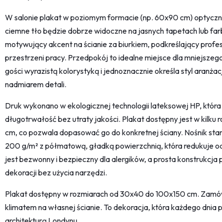
W salonie plakat w poziomym formacie (np. 60x90 cm) optyczni
ciemne tło będzie dobrze widoczne na jasnych tapetach lub far
motywujący akcent na ścianie za biurkiem, podkreślający profes
przestrzeni pracy. Przedpokój to idealne miejsce dla mniejszeg
gości wyrazistą kolorystyką i jednoznacznie określa styl aranża
nadmiarem detali.
Druk wykonano w ekologicznej technologii lateksowej HP, która
długotrwałość bez utraty jakości. Plakat dostępny jest w kilk
cm, co pozwala dopasować go do konkretnej ściany. Nośnik sta
200 g/m² z półmatową, gładką powierzchnią, która redukuje odb
jest bezwonny i bezpieczny dla alergików, a prosta konstrukcja
dekoracji bez użycia narzędzi.
Plakat dostępny w rozmiarach od 30x40 do 100x150 cm. Zamów z
klimatem na własnej ścianie. To dekoracja, która każdego dnia 
architekturą Londynu.