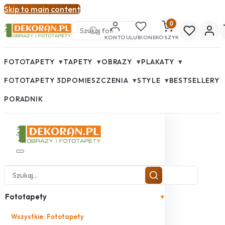
Skip to main content
0
KONTO
ULUBIONE
KOSZYK
▾
▾
▾
▾
FOTOTAPETY
TAPETY
OBRAZY
PLAKATY
▾
▾
FOTOTAPETY 3D
POMIESZCZENIA
STYLE
BESTSELLERY
PORADNIK
Fototapety
▾
Wszystkie: Fototapety