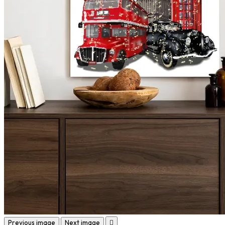
Previous image
Next image
