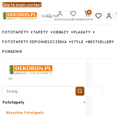
Skip to main content
0
KONTO
ULUBIONE
KOSZYK
▾
▾
▾
▾
FOTOTAPETY
TAPETY
OBRAZY
PLAKATY
▾
▾
FOTOTAPETY 3D
POMIESZCZENIA
STYLE
BESTSELLERY
PORADNIK
Fototapety
▾
Wszystkie: Fototapety