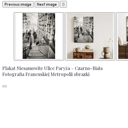
Previous image
Next image

Plakat Niesamowite Ulice Paryża – Czarno-Biała
Fotografia Francuskiej Metropolii obrazki