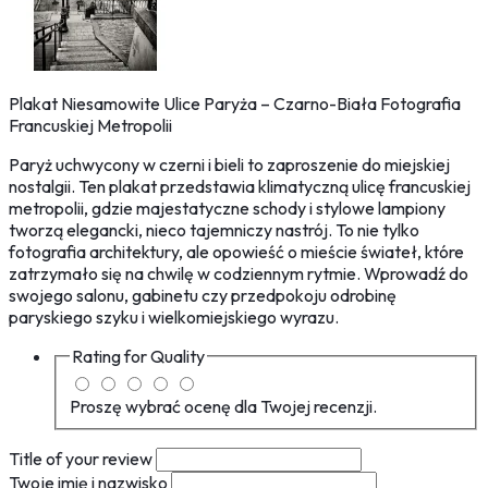
Plakat Niesamowite Ulice Paryża – Czarno-Biała Fotografia
Francuskiej Metropolii
Paryż uchwycony w czerni i bieli to zaproszenie do miejskiej
nostalgii. Ten plakat przedstawia klimatyczną ulicę francuskiej
metropolii, gdzie majestatyczne schody i stylowe lampiony
tworzą elegancki, nieco tajemniczy nastrój. To nie tylko
fotografia architektury, ale opowieść o mieście świateł, które
zatrzymało się na chwilę w codziennym rytmie. Wprowadź do
swojego salonu, gabinetu czy przedpokoju odrobinę
paryskiego szyku i wielkomiejskiego wyrazu.
Rating for
Quality
Proszę wybrać ocenę dla Twojej recenzji.
Title of your review
Twoje imię i nazwisko