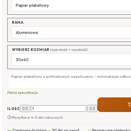
RAMA
WYBIERZ ROZMIAR
(szerokość × wysokość)
Papier plakatowy o półmatowym wykończeniu – minimalizuje odbicia
Pełna specyfikacja




ILOŚĆ
Wysyłka w 4–5 dni roboczych
Darmowa dostawa
30 dni na zwrot
Bezpieczne płatności