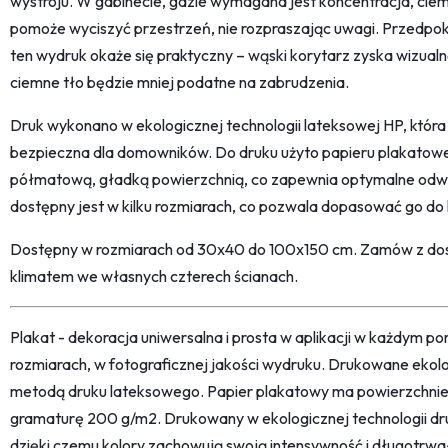
wystroju. W gabinecie, gdzie wymagana jest koncentracja, cie
pomoże wyciszyć przestrzeń, nie rozpraszając uwagi. Przedpok
ten wydruk okaże się praktyczny – wąski korytarz zyska wizualną
ciemne tło będzie mniej podatne na zabrudzenia.
Druk wykonano w ekologicznej technologii lateksowej HP, która 
bezpieczna dla domowników. Do druku użyto papieru plakatow
półmatową, gładką powierzchnią, co zapewnia optymalne odwzo
dostępny jest w kilku rozmiarach, co pozwala dopasować go do 
Dostępny w rozmiarach od 30x40 do 100x150 cm. Zamów z dost
klimatem we własnych czterech ścianach.
Plakat - dekoracja uniwersalna i prosta w aplikacji w każdym p
rozmiarach, w fotograficznej jakości wydruku. Drukowane ekol
metodą druku lateksowego. Papier plakatowy ma powierzchni
gramaturę 200 g/m2. Drukowany w ekologicznej technologii dr
dzięki czemu kolory zachowują swoją intensywność i długotrwa