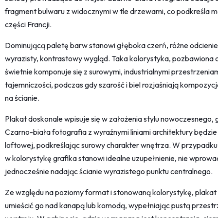
fragment bulwaru z widocznymi w tle drzewami, co podkreśla mo
części Francji.
Dominującą paletę barw stanowi głęboka czerń, różne odcienie s
wyrazisty, kontrastowy wygląd. Taka kolorystyka, pozbawiona c
świetnie komponuje się z surowymi, industrialnymi przestrzenia
tajemniczości, podczas gdy szarość i biel rozjaśniają kompozyc
na ścianie.
Plakat doskonale wpisuje się w założenia stylu nowoczesnego, gd
Czarno-biała fotografia z wyraźnymi liniami architektury będz
loftowej, podkreślając surowy charakter wnętrza. W przypadku 
w kolorystykę grafika stanowi idealne uzupełnienie, nie wprow
jednocześnie nadając ścianie wyrazistego punktu centralnego.
Ze względu na poziomy format i stonowaną kolorystykę, plakat 
umieścić go nad kanapą lub komodą, wypełniając pustą przest