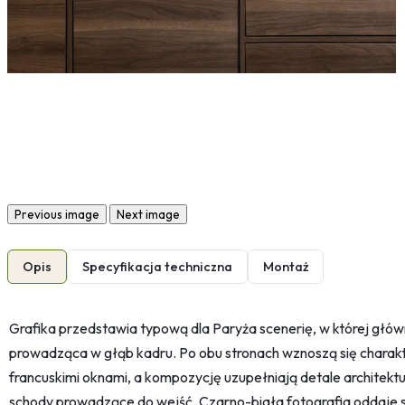
Previous image
Next image
Opis
Specyfikacja techniczna
Montaż
Grafika przedstawia typową dla Paryża scenerię, w której główn
prowadząca w głąb kadru. Po obu stronach wznoszą się charakt
francuskimi oknami, a kompozycję uzupełniają detale architektur
schody prowadzące do wejść. Czarno-biała fotografia oddaje s