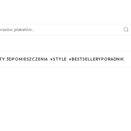
▾
▾
TY 3D
POMIESZCZENIA
STYLE
BESTSELLERY
PORADNIK