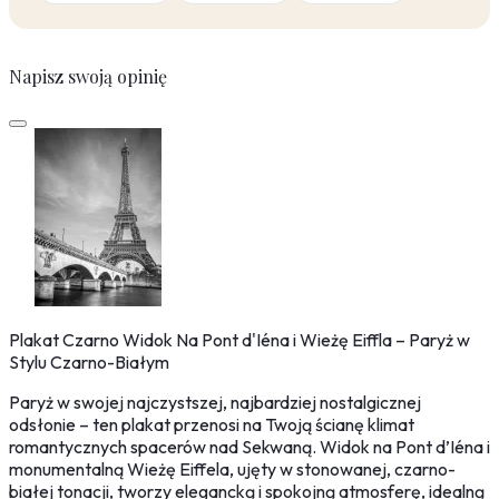
Napisz swoją opinię
Plakat Czarno Widok Na Pont d'Iéna i Wieżę Eiffla – Paryż w
Stylu Czarno-Białym
Paryż w swojej najczystszej, najbardziej nostalgicznej
odsłonie – ten plakat przenosi na Twoją ścianę klimat
romantycznych spacerów nad Sekwaną. Widok na Pont d’Iéna i
monumentalną Wieżę Eiffela, ujęty w stonowanej, czarno-
białej tonacji, tworzy elegancką i spokojną atmosferę, idealną