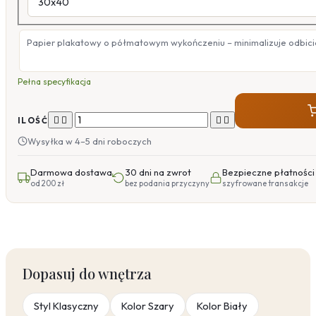
Papier plakatowy o półmatowym wykończeniu – minimalizuje odbicia
Pełna specyfikacja




ILOŚĆ
Wysyłka w 4–5 dni roboczych
Darmowa dostawa
30 dni na zwrot
Bezpieczne płatności
od 200 zł
bez podania przyczyny
szyfrowane transakcje
Dopasuj do wnętrza
Styl Klasyczny
Kolor Szary
Kolor Biały