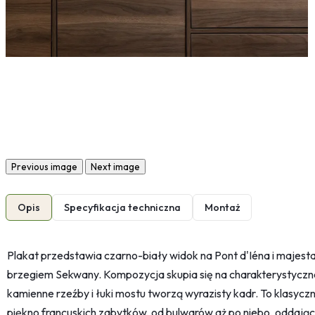
Previous image
Next image
Opis
Specyfikacja techniczna
Montaż
Plakat przedstawia czarno-biały widok na Pont d'Iéna i majesta
brzegiem Sekwany. Kompozycja skupia się na charakterystycznej
kamienne rzeźby i łuki mostu tworzą wyrazisty kadr. To klasyc
piękno francuskich zabytków, od bulwarów aż po niebo, oddając