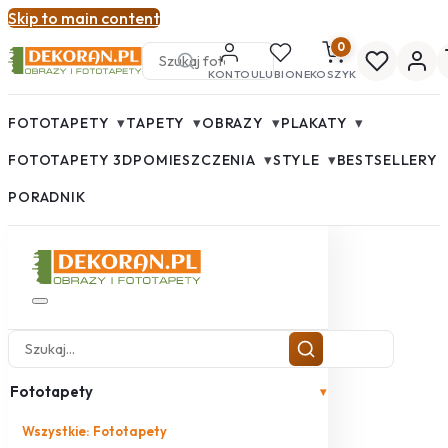
Skip to main content
0
KONTO
ULUBIONE
KOSZYK
▾
▾
▾
▾
FOTOTAPETY
TAPETY
OBRAZY
PLAKATY
▾
▾
FOTOTAPETY 3D
POMIESZCZENIA
STYLE
BESTSELLERY
PORADNIK
Fototapety
▾
Wszystkie: Fototapety