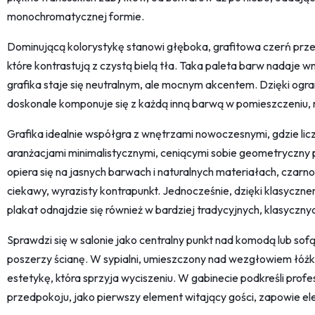
monochromatycznej formie.
Dominującą kolorystykę stanowi głęboka, grafitowa czerń prze
które kontrastują z czystą bielą tła. Taka paleta barw nadaje wn
grafika staje się neutralnym, ale mocnym akcentem. Dzięki ogranic
doskonale komponuje się z każdą inną barwą w pomieszczeniu, n
Grafika idealnie współgra z wnętrzami nowoczesnymi, gdzie liczy
aranżacjami minimalistycznymi, ceniącymi sobie geometryczny 
opiera się na jasnych barwach i naturalnych materiałach, czarn
ciekawy, wyrazisty kontrapunkt. Jednocześnie, dzięki klasycz
plakat odnajdzie się również w bardziej tradycyjnych, klasyczny
Sprawdzi się w salonie jako centralny punkt nad komodą lub sof
poszerzy ścianę. W sypialni, umieszczony nad wezgłowiem łó
estetykę, która sprzyja wyciszeniu. W gabinecie podkreśli profe
przedpokoju, jako pierwszy element witający gości, zapowie el