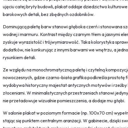
ujęciu całej bryły budowli, plakat oddaje dziedzictwo kulturow
barokowych detali, bez zbędnych ozdobników.
Dominującą paletę barw stanowi głęboka czerń i stonowana sza
wodnej i marmuru. Kontrast między czarnym tłem a jasnymi ele
zyskuje wyrazistość i trójwymiarowość. Taka kolorystyka sprawdz
dodatków, nie konkurując z innymi barwami we wnętrzu, a jedn
rysunkiem detali.
Ze względu na monochromatyczną paletę i czytelną kompozycję
nowoczesnych, gdzie czarno-biała grafika podkreśla prostotę 
wydobywa historyczny majestat antycznych motywów i rzeźby k
złoceniami. W minimalistycznych przestrzeniach stanowi jedyny
nie przeładowuje wizualnie pomieszczenia, a dodaje mu głębi.
W salonie plakat w poziomym formacie (np. 100x70 cm) wypełn
stając się punktem centralnym aranżacji. W gabinecie, dzięki sw