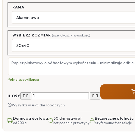
RAMA
WYBIERZ ROZMIAR
(szerokość × wysokość)
Papier plakatowy o półmatowym wykończeniu – minimalizuje odbicia
Pełna specyfikacja




ILOŚĆ
Wysyłka w 4–5 dni roboczych
Darmowa dostawa
30 dni na zwrot
Bezpieczne płatności
od 200 zł
bez podania przyczyny
szyfrowane transakcje