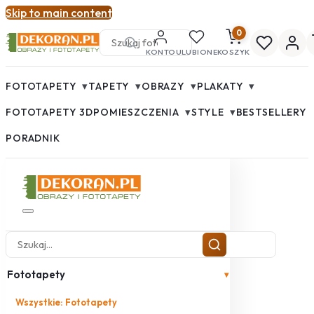
Skip to main content
0
KONTO
ULUBIONE
KOSZYK
▾
▾
▾
▾
FOTOTAPETY
TAPETY
OBRAZY
PLAKATY
▾
▾
FOTOTAPETY 3D
POMIESZCZENIA
STYLE
BESTSELLERY
PORADNIK
Fototapety
▾
Wszystkie: Fototapety