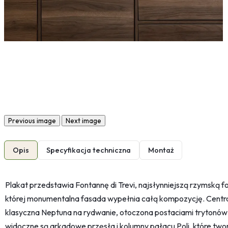
Previous image
Next image
Opis
Specyfikacja techniczna
Montaż
Plakat przedstawia Fontannę di Trevi, najsłynniejszą rzymską f
której monumentalna fasada wypełnia całą kompozycję. Central
klasyczna Neptuna na rydwanie, otoczona postaciami trytonów i
widoczne są arkadowe przęsła i kolumny pałacu Poli, które twor