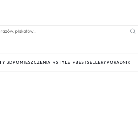
▾
▾
TY 3D
POMIESZCZENIA
STYLE
BESTSELLERY
PORADNIK