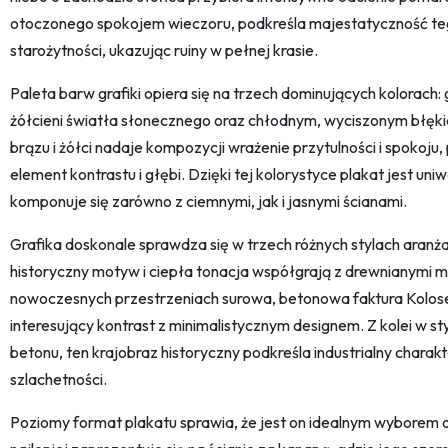
otoczonego spokojem wieczoru, podkreśla majestatyczność te
starożytności, ukazując ruiny w pełnej krasie.
Paleta barw grafiki opiera się na trzech dominujących kolorach:
żółcieni światła słonecznego oraz chłodnym, wyciszonym błęki
brązu i żółci nadaje kompozycji wrażenie przytulności i spokoj
element kontrastu i głębi. Dzięki tej kolorystyce plakat jest uni
komponuje się zarówno z ciemnymi, jak i jasnymi ścianami.
Grafika doskonale sprawdza się w trzech różnych stylach aranż
historyczny motyw i ciepła tonacja współgrają z drewnianymi m
nowoczesnych przestrzeniach surowa, betonowa faktura Kolos
interesujący kontrast z minimalistycznym designem. Z kolei w st
betonu, ten krajobraz historyczny podkreśla industrialny charak
szlachetności.
Poziomy format plakatu sprawia, że jest on idealnym wyborem 