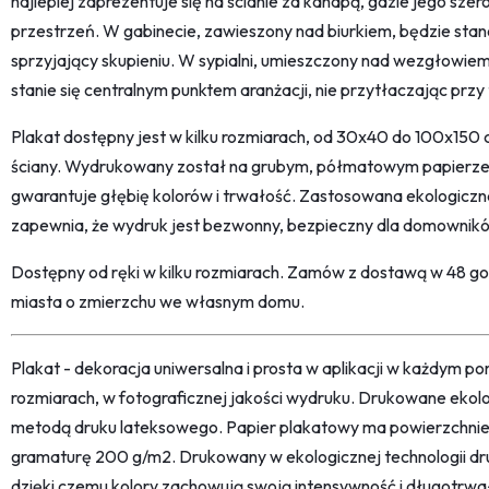
najlepiej zaprezentuje się na ścianie za kanapą, gdzie jego sz
przestrzeń. W gabinecie, zawieszony nad biurkiem, będzie stan
sprzyjający skupieniu. W sypialni, umieszczony nad wezgłowie
stanie się centralnym punktem aranżacji, nie przytłaczając przy
Plakat dostępny jest w kilku rozmiarach, od 30x40 do 100x150
ściany. Wydrukowany został na grubym, półmatowym papierze 
gwarantuje głębię kolorów i trwałość. Zastosowana ekologicz
zapewnia, że wydruk jest bezwonny, bezpieczny dla domowników
Dostępny od ręki w kilku rozmiarach. Zamów z dostawą w 48 god
miasta o zmierzchu we własnym domu.
Plakat - dekoracja uniwersalna i prosta w aplikacji w każdym p
rozmiarach, w fotograficznej jakości wydruku. Drukowane ekol
metodą druku lateksowego. Papier plakatowy ma powierzchni
gramaturę 200 g/m2. Drukowany w ekologicznej technologii dr
dzięki czemu kolory zachowują swoją intensywność i długotrwa