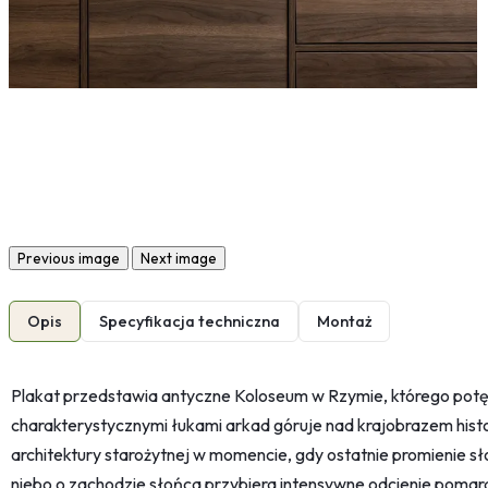
Previous image
Next image
Opis
Specyfikacja techniczna
Montaż
Plakat przedstawia antyczne Koloseum w Rzymie, którego potę
charakterystycznymi łukami arkad góruje nad krajobrazem his
architektury starożytnej w momencie, gdy ostatnie promienie sło
niebo o zachodzie słońca przybiera intensywne odcienie pomarań