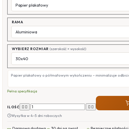
RAMA
WYBIERZ ROZMIAR
(szerokość × wysokość)
Papier plakatowy o półmatowym wykończeniu – minimalizuje odbicia
Pełna specyfikacja




ILOŚĆ
Wysyłka w 4–5 dni roboczych
Darmowa dostawa
30 dni na zwrot
Bezpieczne płatności