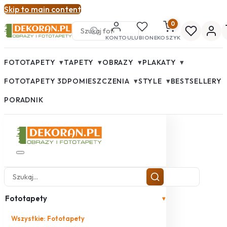
Skip to main content
0
KONTO
ULUBIONE
KOSZYK
▾
▾
▾
▾
FOTOTAPETY
TAPETY
OBRAZY
PLAKATY
▾
▾
FOTOTAPETY 3D
POMIESZCZENIA
STYLE
BESTSELLERY
PORADNIK
Fototapety
▾
Wszystkie: Fototapety