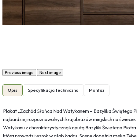
Previous image
Next image
Opis
Specyfikacja techniczna
Montaż
Plakat „Zachód Słońca Nad Watykanem – Bazylika Świętego Pio
najbardziej rozpoznawalnych krajobrazów miejskich na świecie.
Watykanu z charakterystyczną kopułą Bazyliki Świętego Piotra
która prowadzi wzrok w głąb kadru. Scenę dopełnia rzeka Tybe