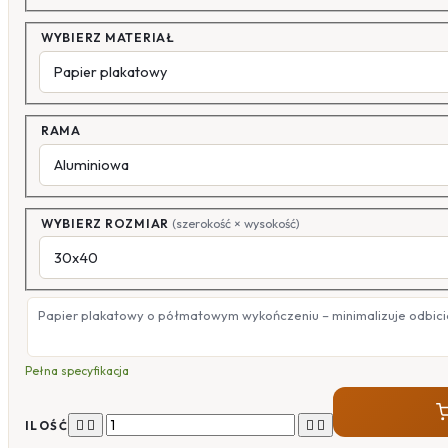
WYBIERZ MATERIAŁ
RAMA
WYBIERZ ROZMIAR
(szerokość × wysokość)
Papier plakatowy o półmatowym wykończeniu – minimalizuje odbicia
Pełna specyfikacja




ILOŚĆ