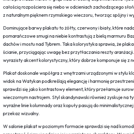
całością rozpościera się niebo w odcieniach zachodzącego słońc
z naturalnym pięknem rzymskiego wieczoru, tworząc spójny i w
Dominujące barwy plakatu to żółty, czerwony i biały, które nadają
pomarańczowe smugi na niebie kontrastują z bielą marmuru Bazy
dachów i mostu nad Tybrem. Taka kolorystyka sprawia, że plaka
ścianie, przyciągając uwagę bez przytłaczania reszty aranżacj
wyrazisty akcent kolorystyczny, który dobrze komponuje się z n
Plakat doskonale współgra z wnętrzami urządzonymi w stylu klas
widok na Watykan podkreślają elegancję i harmonię przestrze
sprawdzi się jako kontrastowy element, który przełamuje surowo
wieczornym nastrojem. Styl skandynawski również zyskuje na ty
wyraźne linie kolumnady oraz kopuły pasują do minimalistycznej es
przekaz wizualny.
W salonie plakat w poziomym formacie sprawdzi się nad komodą