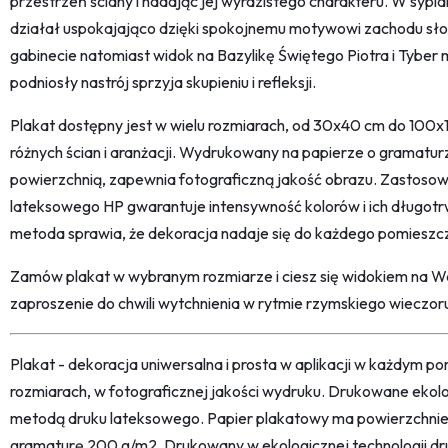
przestrzeń ściany i nadając jej wyrazistego charakteru. W sypia
działał uspokajająco dzięki spokojnemu motywowi zachodu sło
gabinecie natomiast widok na Bazylikę Świętego Piotra i Tyber m
podniosły nastrój sprzyja skupieniu i refleksji.
Plakat dostępny jest w wielu rozmiarach, od 30x40 cm do 100
różnych ścian i aranżacji. Wydrukowany na papierze o gramat
powierzchnią, zapewnia fotograficzną jakość obrazu. Zastosow
lateksowego HP gwarantuje intensywność kolorów i ich długot
metoda sprawia, że dekoracja nadaje się do każdego pomieszc
Zamów plakat w wybranym rozmiarze i ciesz się widokiem na Wa
zaproszenie do chwili wytchnienia w rytmie rzymskiego wieczor
Plakat - dekoracja uniwersalna i prosta w aplikacji w każdym p
rozmiarach, w fotograficznej jakości wydruku. Drukowane ekol
metodą druku lateksowego. Papier plakatowy ma powierzchni
gramaturę 200 g/m2. Drukowany w ekologicznej technologii dr