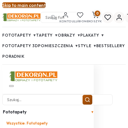
Skip to main content
0
KONTO
ULUBIONE
KOSZYK
▾
▾
▾
▾
FOTOTAPETY
TAPETY
OBRAZY
PLAKATY
▾
▾
FOTOTAPETY 3D
POMIESZCZENIA
STYLE
BESTSELLERY
PORADNIK
Fototapety
▾
Wszystkie: Fototapety