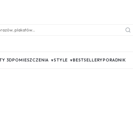
▾
▾
TY 3D
POMIESZCZENIA
STYLE
BESTSELLERY
PORADNIK