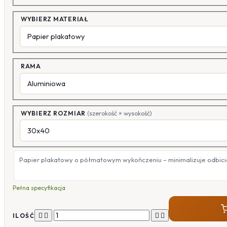
WYBIERZ MATERIAŁ
RAMA
WYBIERZ ROZMIAR
(szerokość × wysokość)
Papier plakatowy o półmatowym wykończeniu – minimalizuje odbicia
Pełna specyfikacja




ILOŚĆ