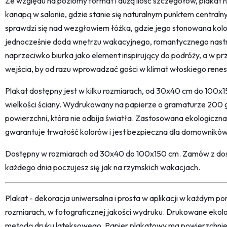
Ze względu na poziomy format i dużą ilość szczegółów, plakat na
kanapą w salonie, gdzie stanie się naturalnym punktem central
sprawdzi się nad wezgłowiem łóżka, gdzie jego stonowana kolor
jednocześnie doda wnętrzu wakacyjnego, romantycznego nastr
naprzeciwko biurka jako element inspirujący do podróży, a w p
wejścia, by od razu wprowadzać gości w klimat włoskiego rene
Plakat dostępny jest w kilku rozmiarach, od 30x40 cm do 100
wielkości ściany. Wydrukowany na papierze o gramaturze 200 
powierzchni, która nie odbija światła. Zastosowana ekologiczn
gwarantuje trwałość kolorów i jest bezpieczna dla domowników
Dostępny w rozmiarach od 30x40 do 100x150 cm. Zamów z dost
każdego dnia poczujesz się jak na rzymskich wakacjach.
Plakat - dekoracja uniwersalna i prosta w aplikacji w każdym p
rozmiarach, w fotograficznej jakości wydruku. Drukowane ekol
metodą druku lateksowego. Papier plakatowy ma powierzchni