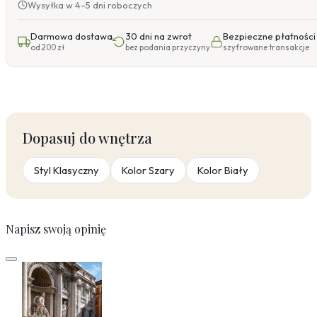
Wysyłka w 4–5 dni roboczych
Darmowa dostawa
30 dni na zwrot
Bezpieczne płatności
od 200 zł
bez podania przyczyny
szyfrowane transakcje
Dopasuj do wnętrza
Styl Klasyczny
Kolor Szary
Kolor Biały
Napisz swoją opinię