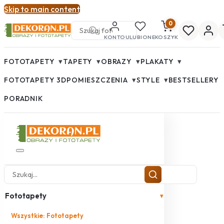
Skip to main content
0
KONTO
ULUBIONE
KOSZYK
▾
▾
▾
▾
FOTOTAPETY
TAPETY
OBRAZY
PLAKATY
▾
▾
FOTOTAPETY 3D
POMIESZCZENIA
STYLE
BESTSELLERY
PORADNIK
Fototapety
▾
Wszystkie: Fototapety