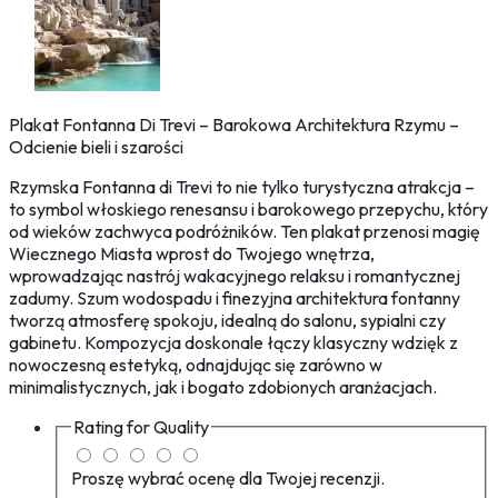
Plakat Fontanna Di Trevi – Barokowa Architektura Rzymu –
Odcienie bieli i szarości
Rzymska Fontanna di Trevi to nie tylko turystyczna atrakcja –
to symbol włoskiego renesansu i barokowego przepychu, który
od wieków zachwyca podróżników. Ten plakat przenosi magię
Wiecznego Miasta wprost do Twojego wnętrza,
wprowadzając nastrój wakacyjnego relaksu i romantycznej
zadumy. Szum wodospadu i finezyjna architektura fontanny
tworzą atmosferę spokoju, idealną do salonu, sypialni czy
gabinetu. Kompozycja doskonale łączy klasyczny wdzięk z
nowoczesną estetyką, odnajdując się zarówno w
minimalistycznych, jak i bogato zdobionych aranżacjach.
Rating for
Quality
Proszę wybrać ocenę dla Twojej recenzji.