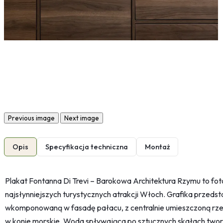
Previous image
Next image
Opis
Specyfikacja techniczna
Montaż
Plakat Fontanna Di Trevi – Barokowa Architektura Rzymu to fot
najsłynniejszych turystycznych atrakcji Włoch. Grafika przed
wkomponowaną w fasadę pałacu, z centralnie umieszczoną rz
w konie morskie. Woda spływająca po sztucznych skałach tworz