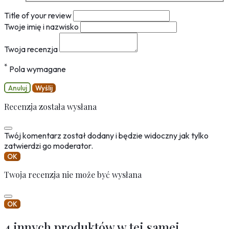
Title of your review
Twoje imię i nazwisko
Twoja recenzja
*
Pola wymagane
Anuluj
Wyślij
Recenzja została wysłana
Twój komentarz został dodany i będzie widoczny jak tylko
zatwierdzi go moderator.
OK
Twoja recenzja nie może być wysłana
OK
4 innych produktów w tej samej