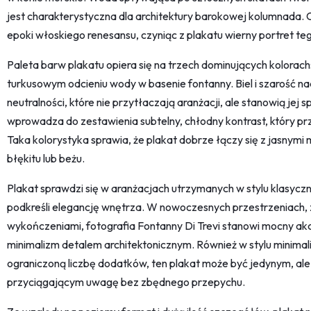
jest charakterystyczna dla architektury barokowej kolumnada.
epoki włoskiego renesansu, czyniąc z plakatu wierny portret te
Paleta barw plakatu opiera się na trzech dominujących kolorach: b
turkusowym odcieniu wody w basenie fontanny. Biel i szarość nad
neutralności, które nie przytłaczają aranżacji, ale stanowią jej
wprowadza do zestawienia subtelny, chłodny kontrast, który prz
Taka kolorystyka sprawia, że plakat dobrze łączy się z jasnym
błękitu lub beżu.
Plakat sprawdzi się w aranżacjach utrzymanych w stylu klasyc
podkreśli elegancję wnętrza. W nowoczesnych przestrzeniach, 
wykończeniami, fotografia Fontanny Di Trevi stanowi mocny ak
minimalizm detalem architektonicznym. Również w stylu minimali
ograniczoną liczbę dodatków, ten plakat może być jedynym, al
przyciągającym uwagę bez zbędnego przepychu.