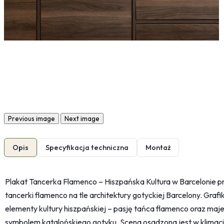
Previous image
Next image
Opis
Specyfikacja techniczna
Montaż
Plakat Tancerka Flamenco – Hiszpańska Kultura w Barcelonie 
tancerki flamenco na tle architektury gotyckiej Barcelony. Gra
elementy kultury hiszpańskiej – pasję tańca flamenco oraz maje
symbolem katalońskiego gotyku. Scena osadzona jest w klimacie