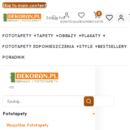
Skip to main content
0
KONTO
ULUBIONE
KOSZYK
▾
▾
▾
▾
FOTOTAPETY
TAPETY
OBRAZY
PLAKATY
▾
▾
FOTOTAPETY 3D
POMIESZCZENIA
STYLE
BESTSELLERY
PORADNIK
Fototapety
▾
Wszystkie: Fototapety