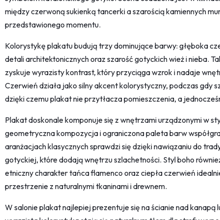
między czerwoną sukienką tancerki a szarością kamiennych mu
przedstawionego momentu.
Kolorystykę plakatu budują trzy dominujące barwy: głęboka czer
detali architektonicznych oraz szarość gotyckich wież i nieba. T
zyskuje wyrazisty kontrast, który przyciąga wzrok i nadaje wn
Czerwień działa jako silny akcent kolorystyczny, podczas gdy sza
dzięki czemu plakat nie przytłacza pomieszczenia, a jednocześ
Plakat doskonale komponuje się z wnętrzami urządzonymi w st
geometryczna kompozycja i ograniczona paleta barw współgraj
aranżacjach klasycznych sprawdzi się dzięki nawiązaniu do tradyc
gotyckiej, które dodają wnętrzu szlachetności. Styl boho równi
etniczny charakter tańca flamenco oraz ciepła czerwień idealn
przestrzenie z naturalnymi tkaninami i drewnem.
W salonie plakat najlepiej prezentuje się na ścianie nad kanapą