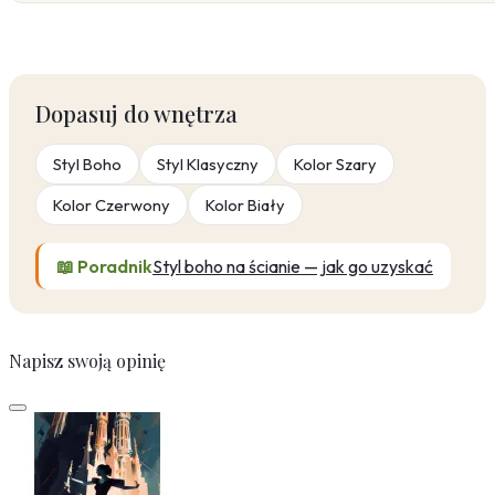
Dopasuj do wnętrza
Styl Boho
Styl Klasyczny
Kolor Szary
Kolor Czerwony
Kolor Biały
📖 Poradnik
Styl boho na ścianie — jak go uzyskać
Napisz swoją opinię