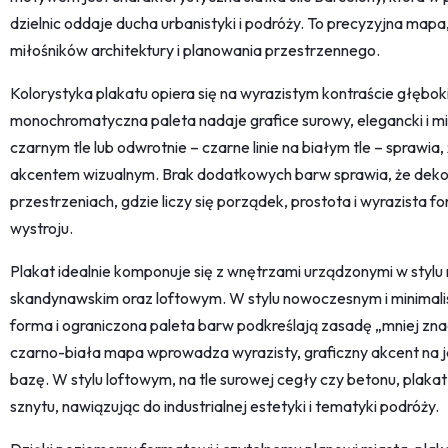
dzielnic oddaje ducha urbanistyki i podróży. To precyzyjna mapa,
miłośników architektury i planowania przestrzennego.
Kolorystyka plakatu opiera się na wyrazistym kontraście głębokiej
monochromatyczna paleta nadaje grafice surowy, elegancki i mini
czarnym tle lub odwrotnie – czarne linie na białym tle – sprawia,
akcentem wizualnym. Brak dodatkowych barw sprawia, że dekor
przestrzeniach, gdzie liczy się porządek, prostota i wyrazista 
wystroju.
Plakat idealnie komponuje się z wnętrzami urządzonymi w styl
skandynawskim oraz loftowym. W stylu nowoczesnym i minimal
forma i ograniczona paleta barw podkreślają zasadę „mniej zna
czarno-biała mapa wprowadza wyrazisty, graficzny akcent na j
bazę. W stylu loftowym, na tle surowej cegły czy betonu, plakat
sznytu, nawiązując do industrialnej estetyki i tematyki podróży.