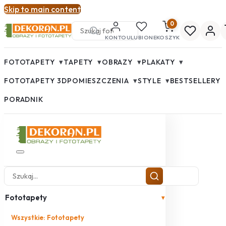
Skip to main content
0
KONTO
ULUBIONE
KOSZYK
▾
▾
▾
▾
FOTOTAPETY
TAPETY
OBRAZY
PLAKATY
▾
▾
FOTOTAPETY 3D
POMIESZCZENIA
STYLE
BESTSELLERY
PORADNIK
Fototapety
▾
Wszystkie: Fototapety