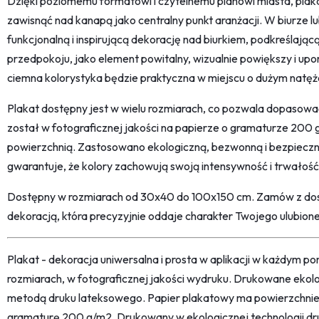
Dzięki poziomemu formatowi i czytelnemu planowi miasta, plaka
zawisnąć nad kanapą jako centralny punkt aranżacji. W biurze l
funkcjonalną i inspirującą dekorację nad biurkiem, podkreślając
przedpokoju, jako element powitalny, wizualnie powiększy i upo
ciemna kolorystyka będzie praktyczna w miejscu o dużym natęże
Plakat dostępny jest w wielu rozmiarach, co pozwala dopasow
został w fotograficznej jakości na papierze o gramaturze 20
powierzchnią. Zastosowano ekologiczną, bezwonną i bezpiecz
gwarantuje, że kolory zachowują swoją intensywność i trwałość 
Dostępny w rozmiarach od 30x40 do 100x150 cm. Zamów z dost
dekoracją, która precyzyjnie oddaje charakter Twojego ulubion
Plakat - dekoracja uniwersalna i prosta w aplikacji w każdym p
rozmiarach, w fotograficznej jakości wydruku. Drukowane ekol
metodą druku lateksowego. Papier plakatowy ma powierzchni
gramaturę 200 g/m2. Drukowany w ekologicznej technologii dr