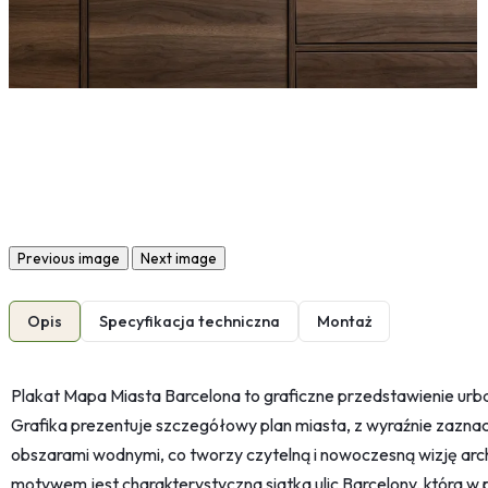
Previous image
Next image
Opis
Specyfikacja techniczna
Montaż
Plakat Mapa Miasta Barcelona to graficzne przedstawienie urban
Grafika prezentuje szczegółowy plan miasta, z wyraźnie zaznacz
obszarami wodnymi, co tworzy czytelną i nowoczesną wizję archi
motywem jest charakterystyczna siatka ulic Barcelony, która