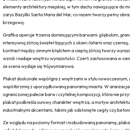
elementy architektury miejskiej, w tym dachy nawiązujące do 
zarys Bazyliki Santa Maria del Mar, co razem tworzy pełny obraz
brzegową.
Grafika operuje trzema dominującymi barwami: głębokim, gra
intensywną żółcią świateł bijących z okien i latarni oraz czerni
kontrast między zimnym błękitem a ciepłą żółcią tworzy wyrazis
wzrok i nadaje wnętrzu wyrazistości. Czerń zastosowana w cieni
że scena wydaje się trójwymiarowa.
Plakat doskonale współgra z wnętrzami w stylu nowoczesnym, g
współbrzmią z uporządkowaną panoramą miasta. W aranżacjach 
ograniczonej palecie barw i czytelnej kompozycji, która nie prz
plakat podkreśla surowy charakter wnętrza, a motyw architektu
industrialnymi akcentami, takimi jak odsłonięte cegły czy beton
Ze względu na poziomy format i rozbudowaną panoramę, plakat n