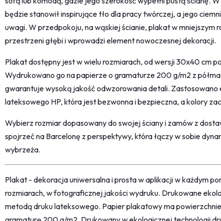
sofą lub komodą, gdzie jego szerokość wypełni pustą ścianę. W
będzie stanowił inspirujące tło dla pracy twórczej, a jego ciem
uwagi. W przedpokoju, na wąskiej ścianie, plakat w mniejszym
przestrzeni głębi i wprowadzi element nowoczesnej dekoracji.
Plakat dostępny jest w wielu rozmiarach, od wersji 30x40 cm 
Wydrukowano go na papierze o gramaturze 200 g/m2 z półmat
gwarantuje wysoką jakość odwzorowania detali. Zastosowano e
lateksowego HP, która jest bezwonna i bezpieczna, a kolory za
Wybierz rozmiar dopasowany do swojej ściany i zamów z dosta
spojrzeć na Barcelonę z perspektywy, która łączy w sobie dynam
wybrzeża.
Plakat - dekoracja uniwersalna i prosta w aplikacji w każdym p
rozmiarach, w fotograficznej jakości wydruku. Drukowane ekol
metodą druku lateksowego. Papier plakatowy ma powierzchni
gramaturę 200 g/m2. Drukowany w ekologicznej technologii dr