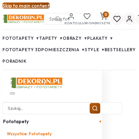
Skip to main content
0
KONTO
ULUBIONE
KOSZYK
▾
▾
▾
▾
FOTOTAPETY
TAPETY
OBRAZY
PLAKATY
▾
▾
FOTOTAPETY 3D
POMIESZCZENIA
STYLE
BESTSELLERY
PORADNIK
Fototapety
▾
Wszystkie: Fototapety