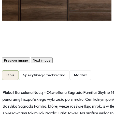
Previous image
Next image
Opis
Specyfikacja techniczna
Montaż
Plakat Barcelona Nocą – Oświetlona Sagrada Familia i Skyline M
panoramę hiszpańskiego wybrzeża po zmroku. Centralnym pun
Bazylika Sagrada Familia, której wieże rozświetlają mrok, a w tl
z wieżowcami takimi jak Nordic Light Tower. Na grafice widocz