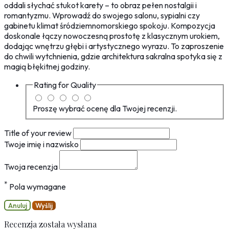
oddali słychać stukot karety – to obraz pełen nostalgii i
romantyzmu. Wprowadź do swojego salonu, sypialni czy
gabinetu klimat śródziemnomorskiego spokoju. Kompozycja
doskonale łączy nowoczesną prostotę z klasycznym urokiem,
dodając wnętrzu głębi i artystycznego wyrazu. To zaproszenie
do chwili wytchnienia, gdzie architektura sakralna spotyka się z
magią błękitnej godziny.
Rating for
Quality
Proszę wybrać ocenę dla Twojej recenzji.
Title of your review
Twoje imię i nazwisko
Twoja recenzja
*
Pola wymagane
Anuluj
Wyślij
Recenzja została wysłana