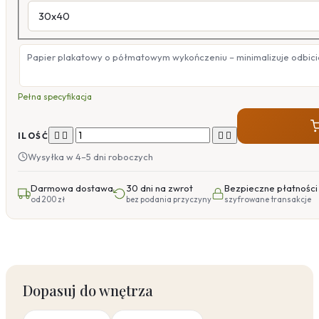
Papier plakatowy o półmatowym wykończeniu – minimalizuje odbicia
Pełna specyfikacja




ILOŚĆ
Wysyłka w 4–5 dni roboczych
Darmowa dostawa
30 dni na zwrot
Bezpieczne płatności
od 200 zł
bez podania przyczyny
szyfrowane transakcje
Dopasuj do wnętrza