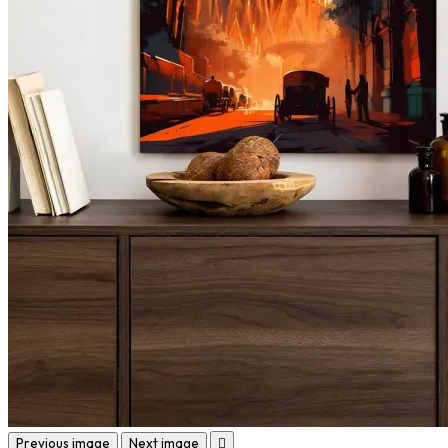
Previous image
Next image
