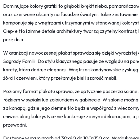
Dominujące kolory grafiki to głęboki błękit nieba, pomarańcz
oraz czerwone akcenty na fasadzie świątyni. Takie zestawienie
komponuje się z wnętrzami utrzymanymi w stonowanej kolorystyc
Ciepłe tło i zimne detale architektury tworzą czytelny kontrast
porę dnia.
W aranżacji nowoczesnej plakat sprawdza się dzięki wyrazistej 
Sagrady Familii. Do stylu klasycznego pasuje ze względu na p
karety, która dodaje elegancji. Wnętrza skandynawskie zyskują 
żółci i czerwieni, który przełamuje biel i szarość mebli.
Poziomy format plakatu sprawia, że optycznie poszerza ścianę,
łóżkiem w sypialni lub za biurkiem w gabinecie. W salonie można
za kanapą, gdzie jego ciemne tło będzie współgrać z wieczorn
uniwersalnej kolorystyce nie konkuruje z innymi dekoracjami, a
przewodni.
Dostępny w rozmiarach od 30x40 do 100x150 cm. Wydrukowan