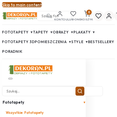
Skip to main content
0
KONTO
ULUBIONE
KOSZYK
▾
▾
▾
▾
FOTOTAPETY
TAPETY
OBRAZY
PLAKATY
▾
▾
FOTOTAPETY 3D
POMIESZCZENIA
STYLE
BESTSELLERY
PORADNIK
Fototapety
▾
Wszystkie: Fototapety