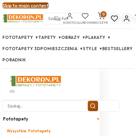
Skip to main content
0
KONTO
ULUBIONE
KOSZYK
▾
▾
▾
▾
FOTOTAPETY
TAPETY
OBRAZY
PLAKATY
▾
▾
FOTOTAPETY 3D
POMIESZCZENIA
STYLE
BESTSELLERY
PORADNIK
Fototapety
▾
Wszystkie: Fototapety