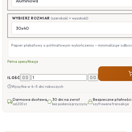
WYBIERZ ROZMIAR
(szerokość × wysokość)
Papier plakatowy o półmatowym wykończeniu – minimalizuje odbicia
Pełna specyfikacja




ILOŚĆ
Wysyłka w 4–5 dni roboczych
Darmowa dostawa
30 dni na zwrot
Bezpieczne płatności
od 200 zł
bez podania przyczyny
szyfrowane transakcje