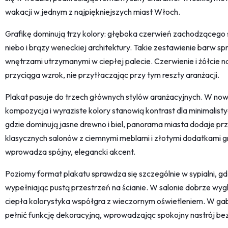
wakacji w jednym z najpiękniejszych miast Włoch.
Grafikę dominują trzy kolory: głęboka czerwień zachodzącego 
niebo i brązy weneckiej architektury. Takie zestawienie barw sp
wnętrzami utrzymanymi w ciepłej palecie. Czerwienie i żółcie n
przyciąga wzrok, nie przytłaczając przy tym reszty aranżacji.
Plakat pasuje do trzech głównych stylów aranżacyjnych. W n
kompozycja i wyraziste kolory stanowią kontrast dla minimalist
gdzie dominują jasne drewno i biel, panorama miasta dodaje prze
klasycznych salonów z ciemnymi meblami i złotymi dodatkami g
wprowadza spójny, elegancki akcent.
Poziomy format plakatu sprawdza się szczególnie w sypialni, g
wypełniając pustą przestrzeń na ścianie. W salonie dobrze wyg
ciepła kolorystyka współgra z wieczornym oświetleniem. W g
pełnić funkcję dekoracyjną, wprowadzając spokojny nastrój be