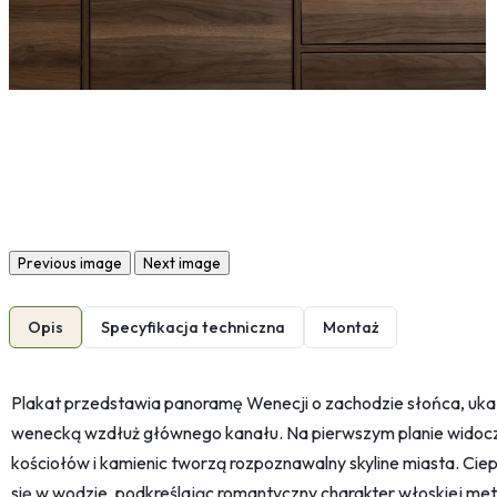
Previous image
Next image
Opis
Specyfikacja techniczna
Montaż
Plakat przedstawia panoramę Wenecji o zachodzie słońca, ukaz
wenecką wzdłuż głównego kanału. Na pierwszym planie widoczna
kościołów i kamienic tworzą rozpoznawalny skyline miasta. Ci
się w wodzie, podkreślając romantyczny charakter włoskiej metro