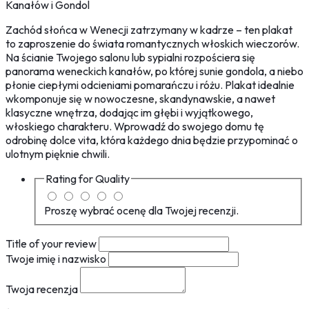
Kanałów i Gondol
Zachód słońca w Wenecji zatrzymany w kadrze – ten plakat
to zaproszenie do świata romantycznych włoskich wieczorów.
Na ścianie Twojego salonu lub sypialni rozpościera się
panorama weneckich kanałów, po której sunie gondola, a niebo
płonie ciepłymi odcieniami pomarańczu i różu. Plakat idealnie
wkomponuje się w nowoczesne, skandynawskie, a nawet
klasyczne wnętrza, dodając im głębi i wyjątkowego,
włoskiego charakteru. Wprowadź do swojego domu tę
odrobinę dolce vita, która każdego dnia będzie przypominać o
ulotnym pięknie chwili.
Rating for
Quality
Proszę wybrać ocenę dla Twojej recenzji.
Title of your review
Twoje imię i nazwisko
Twoja recenzja