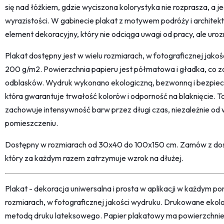
się nad łóżkiem, gdzie wyciszona kolorystyka nie rozprasza, a 
wyrazistości. W gabinecie plakat z motywem podróży i architek
element dekoracyjny, który nie odciąga uwagi od pracy, ale uro
Plakat dostępny jest w wielu rozmiarach, w fotograficznej jako
200 g/m2. Powierzchnia papieru jest półmatowa i gładka, co 
odblasków. Wydruk wykonano ekologiczną, bezwonną i bezpie
która gwarantuje trwałość kolorów i odporność na blaknięcie. Ta
zachowuje intensywność barw przez długi czas, niezależnie o
pomieszczeniu.
Dostępny w rozmiarach od 30x40 do 100x150 cm. Zamów z dost
który za każdym razem zatrzymuje wzrok na dłużej.
Plakat - dekoracja uniwersalna i prosta w aplikacji w każdym p
rozmiarach, w fotograficznej jakości wydruku. Drukowane ekol
metodą druku lateksowego. Papier plakatowy ma powierzchni