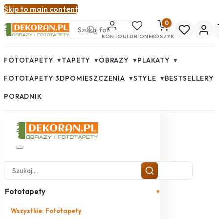
Skip to main content
0
KONTO
ULUBIONE
KOSZYK
▾
▾
▾
▾
FOTOTAPETY
TAPETY
OBRAZY
PLAKATY
▾
▾
FOTOTAPETY 3D
POMIESZCZENIA
STYLE
BESTSELLERY
PORADNIK
Fototapety
▾
Wszystkie: Fototapety