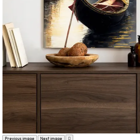
Previous image
Next image
