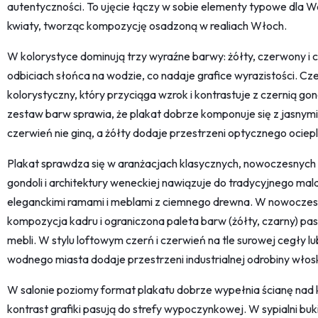
autentyczności. To ujęcie łączy w sobie elementy typowe dla Wen
kwiaty, tworząc kompozycję osadzoną w realiach Włoch.
W kolorystyce dominują trzy wyraźne barwy: żółty, czerwony i cza
odbiciach słońca na wodzie, co nadaje grafice wyrazistości. Cze
kolorystyczny, który przyciąga wzrok i kontrastuje z czernią gond
zestaw barw sprawia, że plakat dobrze komponuje się z jasnymi 
czerwień nie giną, a żółty dodaje przestrzeni optycznego ociep
Plakat sprawdza się w aranżacjach klasycznych, nowoczesnych 
gondoli i architektury weneckiej nawiązuje do tradycyjnego ma
eleganckimi ramami i meblami z ciemnego drewna. W nowocz
kompozycja kadru i ograniczona paleta barw (żółty, czarny) pas
mebli. W stylu loftowym czerń i czerwień na tle surowej cegły 
wodnego miasta dodaje przestrzeni industrialnej odrobiny włos
W salonie poziomy format plakatu dobrze wypełnia ścianę nad k
kontrast grafiki pasują do strefy wypoczynkowej. W sypialni buk