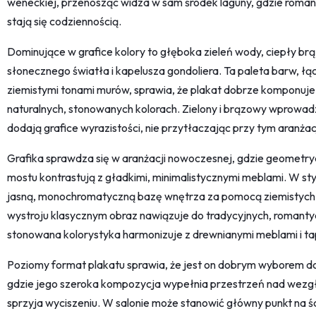
weneckiej, przenosząc widza w sam środek laguny, gdzie roman
stają się codziennością.
Dominujące w grafice kolory to głęboka zieleń wody, ciepły brą
słonecznego światła i kapelusza gondoliera. Ta paleta barw, ł
ziemistymi tonami murów, sprawia, że plakat dobrze komponuje
naturalnych, stonowanych kolorach. Zielony i brązowy wprowad
dodają grafice wyrazistości, nie przytłaczając przy tym aranżacj
Grafika sprawdza się w aranżacji nowoczesnej, gdzie geometryc
mostu kontrastują z gładkimi, minimalistycznymi meblami. W s
jasną, monochromatyczną bazę wnętrza za pomocą ziemistych 
wystroju klasycznym obraz nawiązuje do tradycyjnych, romanty
stonowana kolorystyka harmonizuje z drewnianymi meblami i ta
Poziomy format plakatu sprawia, że jest on dobrym wyborem do 
gdzie jego szeroka kompozycja wypełnia przestrzeń nad wezg
sprzyja wyciszeniu. W salonie może stanowić główny punkt na ś