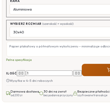
RAMA
WYBIERZ ROZMIAR
(szerokość × wysokość)
Papier plakatowy o półmatowym wykończeniu – minimalizuje odbicia
Pełna specyfikacja




ILOŚĆ
Wysyłka w 4–5 dni roboczych
Darmowa dostawa
30 dni na zwrot
Bezpieczne płatności
od 200 zł
bez podania przyczyny
szyfrowane transakcje