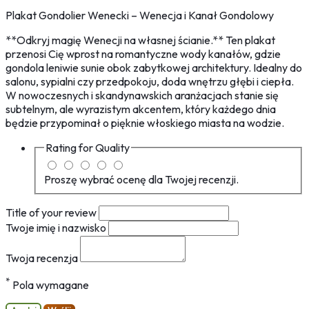
Plakat Gondolier Wenecki – Wenecja i Kanał Gondolowy
**Odkryj magię Wenecji na własnej ścianie.** Ten plakat
przenosi Cię wprost na romantyczne wody kanałów, gdzie
gondola leniwie sunie obok zabytkowej architektury. Idealny do
salonu, sypialni czy przedpokoju, doda wnętrzu głębi i ciepła.
W nowoczesnych i skandynawskich aranżacjach stanie się
subtelnym, ale wyrazistym akcentem, który każdego dnia
będzie przypominał o pięknie włoskiego miasta na wodzie.
Rating for
Quality
Proszę wybrać ocenę dla Twojej recenzji.
Title of your review
Twoje imię i nazwisko
Twoja recenzja
*
Pola wymagane