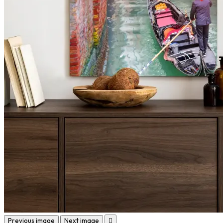
Previous image
Next image
