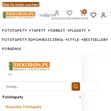
Skip to main content
0
KONTO
ULUBIONE
KOSZYK
▾
▾
▾
▾
FOTOTAPETY
TAPETY
OBRAZY
PLAKATY
▾
▾
FOTOTAPETY 3D
POMIESZCZENIA
STYLE
BESTSELLERY
PORADNIK
Fototapety
▾
Wszystkie: Fototapety