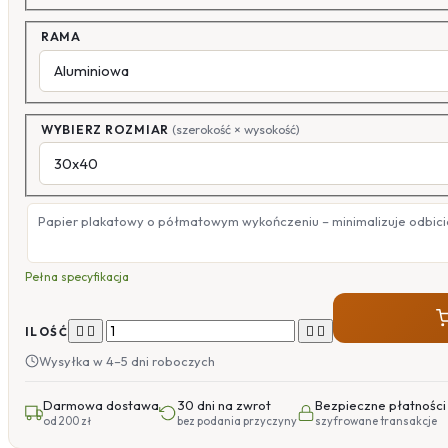
RAMA
WYBIERZ ROZMIAR
(szerokość × wysokość)
Papier plakatowy o półmatowym wykończeniu – minimalizuje odbicia
Pełna specyfikacja




ILOŚĆ
Wysyłka w 4–5 dni roboczych
Darmowa dostawa
30 dni na zwrot
Bezpieczne płatności
od 200 zł
bez podania przyczyny
szyfrowane transakcje