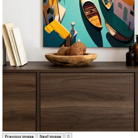
Previous image
Next image
