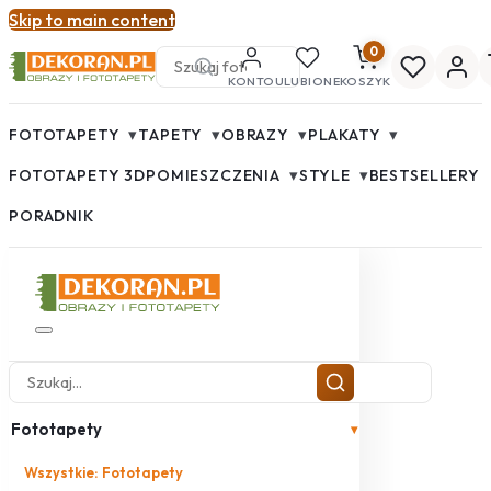
Skip to main content
0
KONTO
ULUBIONE
KOSZYK
▾
▾
▾
▾
FOTOTAPETY
TAPETY
OBRAZY
PLAKATY
▾
▾
FOTOTAPETY 3D
POMIESZCZENIA
STYLE
BESTSELLERY
PORADNIK
Fototapety
▾
Wszystkie: Fototapety