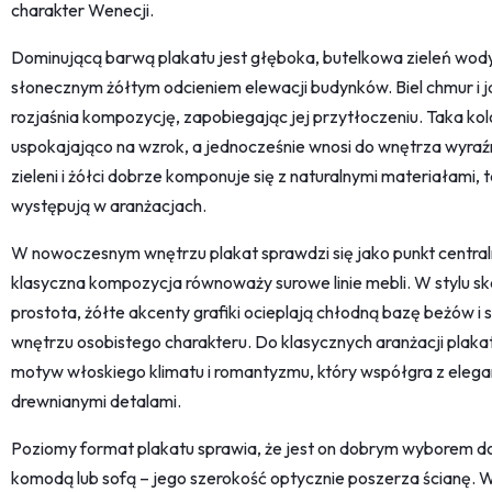
charakter Wenecji.
Dominującą barwą plakatu jest głęboka, butelkowa zieleń wody,
słonecznym żółtym odcieniem elewacji budynków. Biel chmur i 
rozjaśnia kompozycję, zapobiegając jej przytłoczeniu. Taka kol
uspokajająco na wzrok, a jednocześnie wnosi do wnętrza wyraź
zieleni i żółci dobrze komponuje się z naturalnymi materiałami, t
występują w aranżacjach.
W nowoczesnym wnętrzu plakat sprawdzi się jako punkt centralny
klasyczna kompozycja równoważy surowe linie mebli. W stylu ska
prostota, żółte akcenty grafiki ocieplają chłodną bazę beżów i
wnętrzu osobistego charakteru. Do klasycznych aranżacji plak
motyw włoskiego klimatu i romantyzmu, który współgra z elegan
drewnianymi detalami.
Poziomy format plakatu sprawia, że jest on dobrym wyborem do
komodą lub sofą – jego szerokość optycznie poszerza ścianę. W