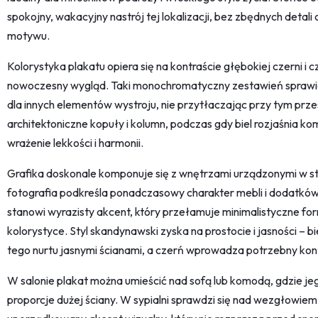
spokojny, wakacyjny nastrój tej lokalizacji, bez zbędnych det
motywu.
Kolorystyka plakatu opiera się na kontraście głębokiej czerni i cz
nowoczesny wygląd. Taki monochromatyczny zestawień sprawia, 
dla innych elementów wystroju, nie przytłaczając przy tym pr
architektoniczne kopuły i kolumn, podczas gdy biel rozjaśnia
wrażenie lekkości i harmonii.
Grafika doskonale komponuje się z wnętrzami urządzonymi w st
fotografia podkreśla ponadczasowy charakter mebli i dodatkó
stanowi wyrazisty akcent, który przełamuje minimalistyczne for
kolorystyce. Styl skandynawski zyska na prostocie i jasności – b
tego nurtu jasnymi ścianami, a czerń wprowadza potrzebny kont
W salonie plakat można umieścić nad sofą lub komodą, gdzie 
proporcje dużej ściany. W sypialni sprawdzi się nad wezgłowie