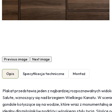
Previous image
Next image
Opis
Specyfikacja techniczna
Montaż
Plakat przedstawia jeden z najbardziej rozpoznawalnych widok
Salute, wznoszący się nad brzegiem Wielkiego Kanału. W sceni
gondole kołyszące się na wodzie, które wraz z monumentalną 
idealny dla miłośników podróży i włoskiego stylu życia. Słońce o