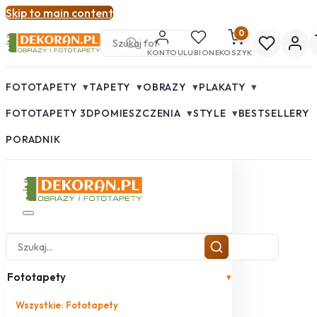
Skip to main content
0
KONTO
ULUBIONE
KOSZYK
▾
▾
▾
▾
FOTOTAPETY
TAPETY
OBRAZY
PLAKATY
▾
▾
FOTOTAPETY 3D
POMIESZCZENIA
STYLE
BESTSELLERY
PORADNIK
Fototapety
▾
Wszystkie: Fototapety