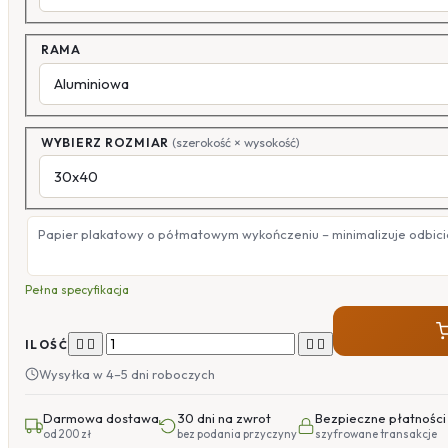
RAMA
WYBIERZ ROZMIAR
(szerokość × wysokość)
Papier plakatowy o półmatowym wykończeniu – minimalizuje odbicia
Pełna specyfikacja




ILOŚĆ
Wysyłka w 4–5 dni roboczych
Darmowa dostawa
30 dni na zwrot
Bezpieczne płatności
od 200 zł
bez podania przyczyny
szyfrowane transakcje