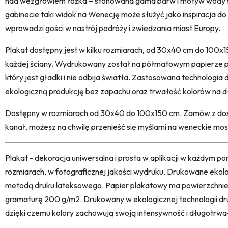
nad wezgłowiem łóżka – stonowana gama barw i motyw wody s
gabinecie taki widok na Wenecję może służyć jako inspiracja do
wprowadzi gości w nastrój podróży i zwiedzania miast Europy.
Plakat dostępny jest w kilku rozmiarach, od 30x40 cm do 100
każdej ściany. Wydrukowany został na półmatowym papierze 
który jest gładki i nie odbija światła. Zastosowana technologi
ekologiczną produkcję bez zapachu oraz trwałość kolorów na dł
Dostępny w rozmiarach od 30x40 do 100x150 cm. Zamów z dost
kanał, możesz na chwilę przenieść się myślami na weneckie most
Plakat - dekoracja uniwersalna i prosta w aplikacji w każdym p
rozmiarach, w fotograficznej jakości wydruku. Drukowane ekol
metodą druku lateksowego. Papier plakatowy ma powierzchni
gramaturę 200 g/m2. Drukowany w ekologicznej technologii dr
dzięki czemu kolory zachowują swoją intensywność i długotrwa