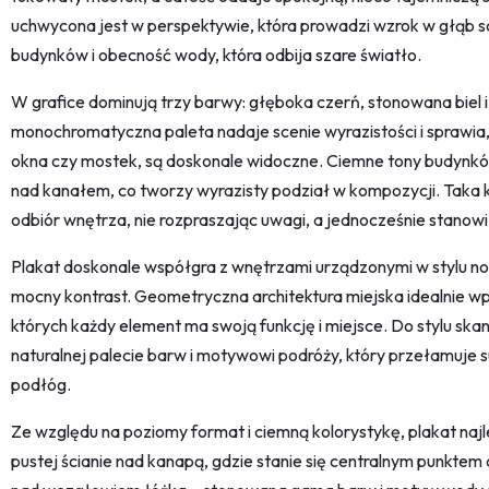
uchwycona jest w perspektywie, która prowadzi wzrok w głąb 
budynków i obecność wody, która odbija szare światło.
W grafice dominują trzy barwy: głęboka czerń, stonowana biel i 
monochromatyczna paleta nadaje scenie wyrazistości i sprawia, 
okna czy mostek, są doskonale widoczne. Ciemne tony budynków
nad kanałem, co tworzy wyrazisty podział w kompozycji. Taka 
odbiór wnętrza, nie rozpraszając uwagi, a jednocześnie stanowi
Plakat doskonale współgra z wnętrzami urządzonymi w stylu now
mocny kontrast. Geometryczna architektura miejska idealnie wpi
których każdy element ma swoją funkcję i miejsce. Do stylu sk
naturalnej palecie barw i motywowi podróży, który przełamuje 
podłóg.
Ze względu na poziomy format i ciemną kolorystykę, plakat najle
pustej ścianie nad kanapą, gdzie stanie się centralnym punktem 