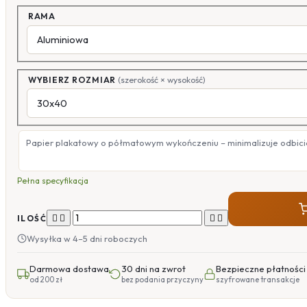
RAMA
WYBIERZ ROZMIAR
(szerokość × wysokość)
Papier plakatowy o półmatowym wykończeniu – minimalizuje odbicia
Pełna specyfikacja




ILOŚĆ
Wysyłka w 4–5 dni roboczych
Darmowa dostawa
30 dni na zwrot
Bezpieczne płatności
od 200 zł
bez podania przyczyny
szyfrowane transakcje