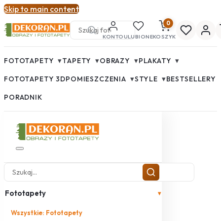
Skip to main content
0
KONTO
ULUBIONE
KOSZYK
▾
▾
▾
▾
FOTOTAPETY
TAPETY
OBRAZY
PLAKATY
▾
▾
FOTOTAPETY 3D
POMIESZCZENIA
STYLE
BESTSELLERY
PORADNIK
Fototapety
▾
Wszystkie: Fototapety